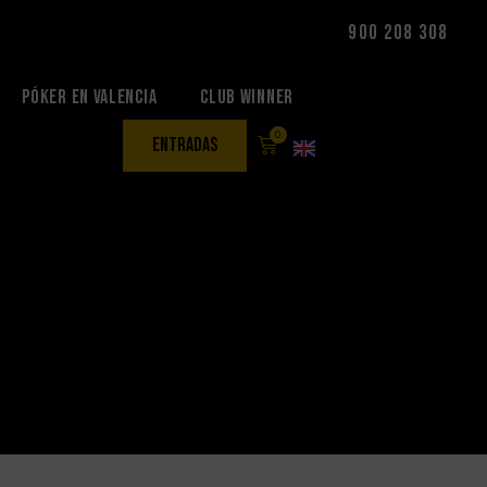
900 208 308
Póker en Valencia
Club Winner
0
entradas