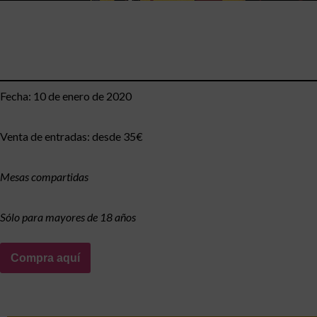
Fecha: 10 de enero de 2020
Venta de entradas: desde 35€
Mesas compartidas
Sólo para mayores de 18 años
Compra aquí