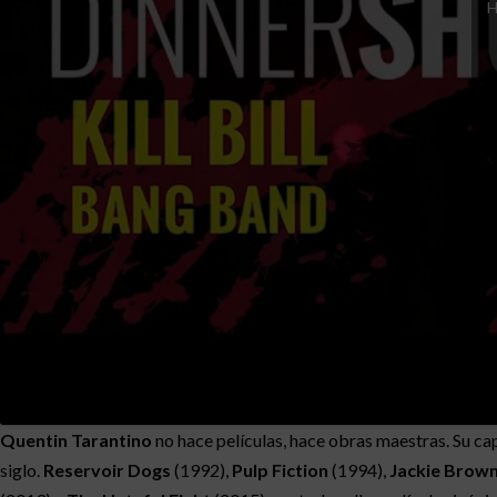
H
Quentin Tarantino
no hace películas, hace obras maestras. Su cap
siglo.
Reservoir Dogs
(1992),
Pulp Fiction
(1994),
Jackie Brow