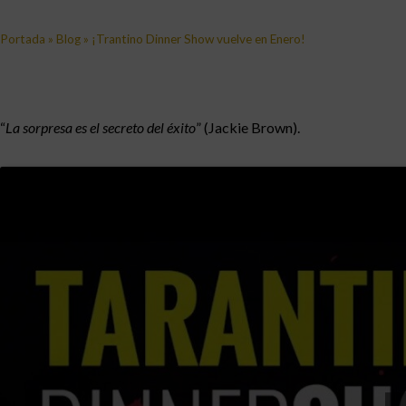
Portada
»
Blog
»
¡Trantino Dinner Show vuelve en Enero!
“
La sorpresa es el secreto del éxito
” (Jackie Brown).