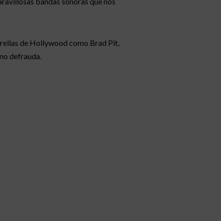
 maravillosas bandas sonoras que nos
strellas de Hollywood como Brad Pit,
 no defrauda.