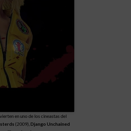
ierten en uno de los cineastas del
asterds
(2009),
Django Unchained