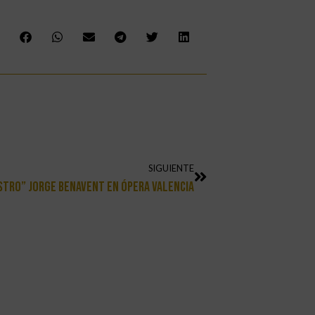
SIGUIENTE
stro” Jorge Benavent En Ópera Valencia