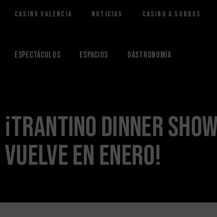
Casino Valencia
Noticias
Casino a Sorbos
Saltar
al
contenido
Espectáculos
Espacios
Gastronomía
¡Trantino Dinner Sho
vuelve en Enero!