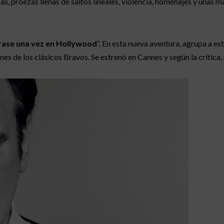
cas, proezas llenas de saltos lineales, violencia, homenajes y unas
rase una vez en Hollywood
“. En esta nueva aventura, agrupa a e
s de los clásicos Bravos. Se estrenó en Cannes y según la crítica,