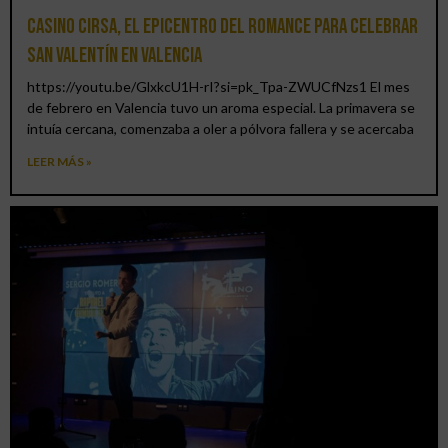
Casino CIRSA, el epicentro del romance para celebrar
San Valentín en Valencia
https://youtu.be/GlxkcU1H-rI?si=pk_Tpa-ZWUCfNzs1 El mes
de febrero en Valencia tuvo un aroma especial. La primavera se
intuía cercana, comenzaba a oler a pólvora fallera y se acercaba
LEER MÁS »