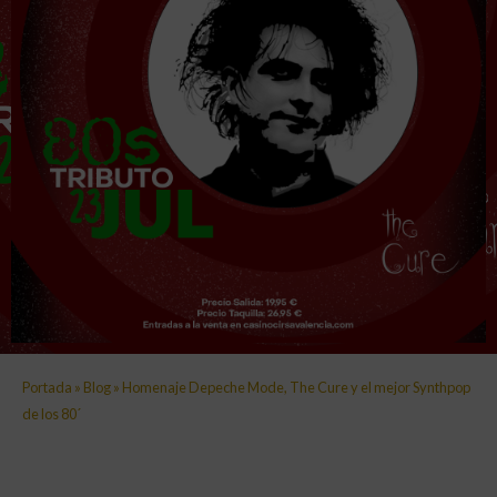
Portada
»
Blog
»
Homenaje Depeche Mode, The Cure y el mejor Synthpop
de los 80´