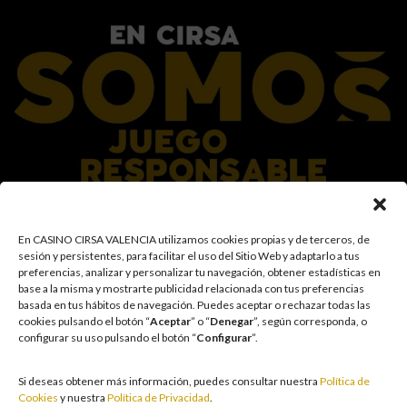
En el Grupo CIRSA promovemos una actitud responsable hacia el juego,
En CASINO CIRSA VALENCIA utilizamos cookies propias y de terceros, de
garantizando un entorno seguro y transparente para nuestros clientes y
sesión y persistentes, para facilitar el uso del Sitio Web y adaptarlo a tus
facilitamos medidas e información para que el juego sea siempre diversión y
preferencias, analizar y personalizar tu navegación, obtener estadísticas en
entretenimiento, sin utilizarse como vía para afrontar problemas económicos
base a la misma y mostrarte publicidad relacionada con tus preferencias
o emocionales. El acceso está prohibido a menores de 18 años y a las
basada en tus hábitos de navegación
.
Puedes aceptar o rechazar todas las
personas con acceso restringido conforme a los registros de prohibición y/o
cookies pulsando el botón “
Aceptar
” o “
Denegar
”, según corresponda, o
autoexclusión que resulten aplicables. También trabajamos para reforzar una
configurar su uso pulsando el botón “
Configurar
”.
cultura de prevención y concienciación sobre los posibles trastornos
asociados al juego, fomentando una participación racional y sensata acorde a
las circunstancias individuales. Asimismo, desarrollamos y mejoramos de
Si deseas obtener más información, puedes consultar nuestra
Política de
forma continuada nuestra Cultura de Juego Responsable mediante la
Cookies
y nuestra
Política de Privacidad
.