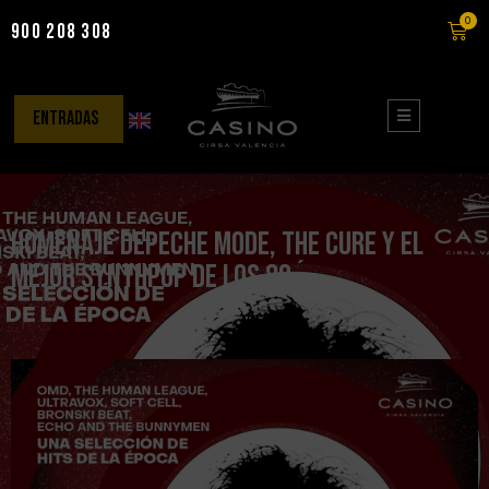
0
900 208 308
Saltar
al
contenido
entradas
Homenaje Depeche Mode, The Cure y el
mejor Synthpop de los 80´