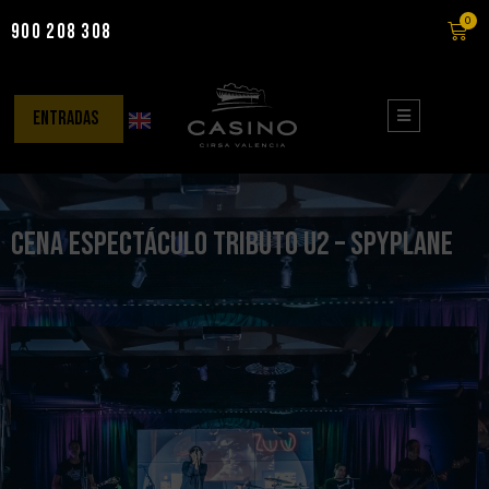
0
900 208 308
Saltar
al
contenido
entradas
Cena Espectáculo Tributo U2 – Spyplane