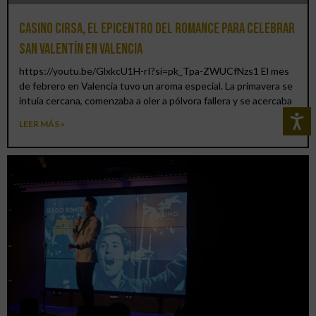
Casino CIRSA, el epicentro del romance para celebrar
San Valentín en Valencia
https://youtu.be/GlxkcU1H-rI?si=pk_Tpa-ZWUCfNzs1 El mes
de febrero en Valencia tuvo un aroma especial. La primavera se
intuía cercana, comenzaba a oler a pólvora fallera y se acercaba
LEER MÁS »