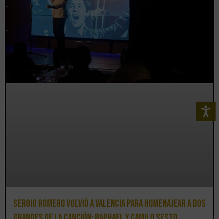
Sergio Romero volvió a Valencia para homenajear a dos
grandes de la canción: Raphael y Camilo Sesto