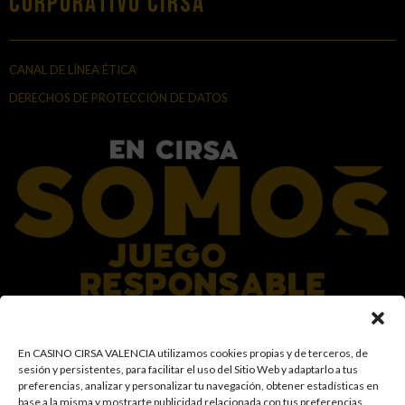
Corporativo Cirsa
CANAL DE LÍNEA ÉTICA
DERECHOS DE PROTECCIÓN DE DATOS
En el Grupo CIRSA promovemos una actitud responsable hacia el juego,
En CASINO CIRSA VALENCIA utilizamos cookies propias y de terceros, de
garantizando un entorno seguro y transparente para nuestros clientes y
sesión y persistentes, para facilitar el uso del Sitio Web y adaptarlo a tus
facilitamos medidas e información para que el juego sea siempre diversión y
preferencias, analizar y personalizar tu navegación, obtener estadísticas en
entretenimiento, sin utilizarse como vía para afrontar problemas económicos
base a la misma y mostrarte publicidad relacionada con tus preferencias