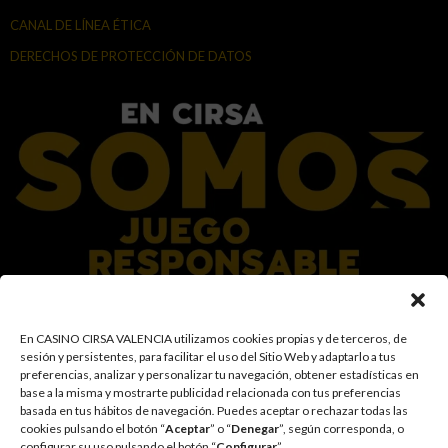
CANAL DE LÍNEA ÉTICA
DERECHOS DE PROTECCIÓN DE DATOS
En el Grupo CIRSA promovemos una actitud responsable hacia el juego,
En CASINO CIRSA VALENCIA utilizamos cookies propias y de terceros, de
garantizando un entorno seguro y transparente para nuestros clientes y
sesión y persistentes, para facilitar el uso del Sitio Web y adaptarlo a tus
facilitamos medidas e información para que el juego sea siempre diversión y
preferencias, analizar y personalizar tu navegación, obtener estadísticas en
entretenimiento, sin utilizarse como vía para afrontar problemas económicos
base a la misma y mostrarte publicidad relacionada con tus preferencias
o emocionales. El acceso está prohibido a menores de 18 años y a las
basada en tus hábitos de navegación
.
Puedes aceptar o rechazar todas las
personas con acceso restringido conforme a los registros de prohibición y/o
cookies pulsando el botón “
Aceptar
” o “
Denegar
”, según corresponda, o
autoexclusión que resulten aplicables. También trabajamos para reforzar una
configurar su uso pulsando el botón “
Configurar
”.