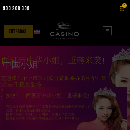
0
900 208 308
Saltar
al
contenido
entradas
中国小姐