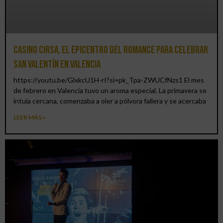
Casino CIRSA, el epicentro del romance para celebrar
San Valentín en Valencia
https://youtu.be/GlxkcU1H-rI?si=pk_Tpa-ZWUCfNzs1 El mes
de febrero en Valencia tuvo un aroma especial. La primavera se
intuía cercana, comenzaba a oler a pólvora fallera y se acercaba
LEER MÁS »