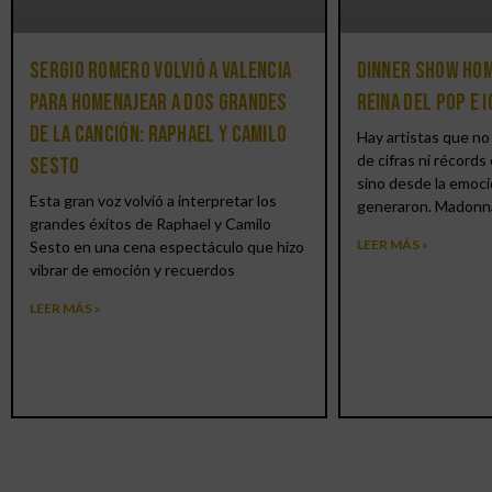
Sergio Romero volvió a Valencia
Dinner Show hom
para homenajear a dos grandes
reina del pop e 
de la canción: Raphael y Camilo
Hay artistas que no 
de cifras ni récords 
Sesto
sino desde la emoci
Esta gran voz volvió a interpretar los
generaron. Madonn
grandes éxitos de Raphael y Camilo
LEER MÁS »
Sesto en una cena espectáculo que hizo
vibrar de emoción y recuerdos
LEER MÁS »