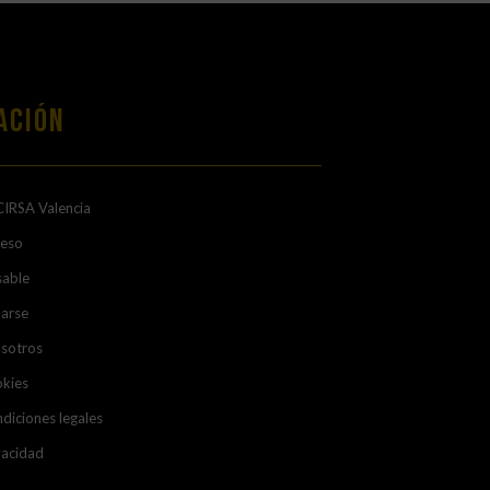
ación
CIRSA Valencia
ceso
sable
arse
osotros
okies
diciones legales
vacidad