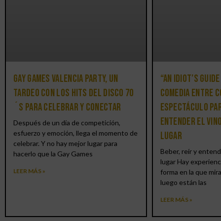
Gay Games Valencia Party, un
“An Idiot’s Guide
tardeo con los hits del DISCO 70
comedia entre c
´S para celebrar y conectar
espectáculo par
entender el vin
Después de un día de competición,
esfuerzo y emoción, llega el momento de
lugar
celebrar. Y no hay mejor lugar para
Beber, reír y entend
hacerlo que la Gay Games
lugar Hay experienc
LEER MÁS »
forma en la que mir
luego están las
LEER MÁS »