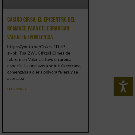
Casino CIRSA, el epicentro del
romance para celebrar San
Valentín en Valencia
https://youtu.be/GlxkcU1H-rI?
si=pk_Tpa-ZWUCfNzs1 El mes de
febrero en Valencia tuvo un aroma
especial. La primavera se intuía cercana,
comenzaba a oler a pólvora fallera y se
acercaba
LEER MÁS »