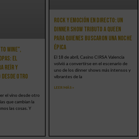
Rock y emoción en directo: un
Dinner Show Tributo a Queen
para quienes buscaron una noche
épica
 to Wine”,
El 18 de abril, Casino CIRSA Valencia
opas: el
volvió a convertirse en el escenario de
a reír y
uno de los dinner shows más intensos y
o desde otro
vibrantes de la
LEER MÁS »
er el vino desde otro
ias que cambian la
amos las cosas. Y