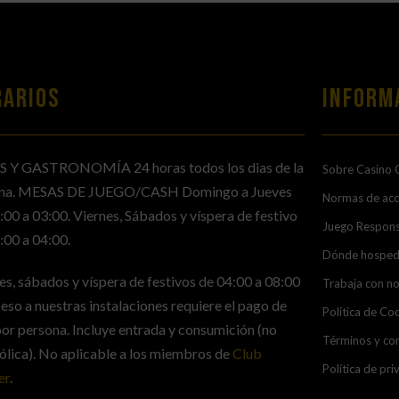
RARIOS
Inform
S Y GASTRONOMÍA 24 horas todos los dias de la
Sobre Casino 
na. MESAS DE JUEGO/CASH Domingo a Jueves
Normas de ac
:00 a 03:00. Viernes, Sábados y víspera de festivo
Juego Respon
:00 a 04:00.
Dónde hosped
es, sábados y víspera de festivos de 04:00 a 08:00
Trabaja con n
ceso a nuestras instalaciones requiere el pago de
Política de Co
or persona. Incluye entrada y consumición (no
Términos y con
ólica). No aplicable a los miembros de
Club
Política de pri
er
.