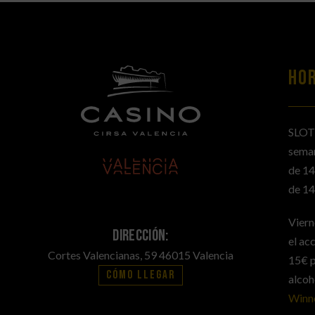
HO
SLOT
sema
de 14
de 14
Viern
Dirección:
el ac
Cortes Valencianas, 59 46015 Valencia
15€ p
Cómo llegar
alcoh
Winn