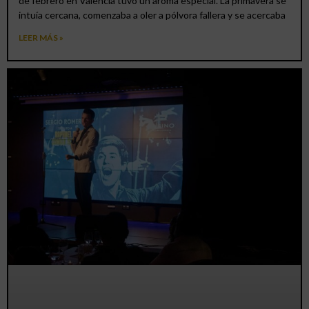
de febrero en Valencia tuvo un aroma especial. La primavera se
intuía cercana, comenzaba a oler a pólvora fallera y se acercaba
LEER MÁS »