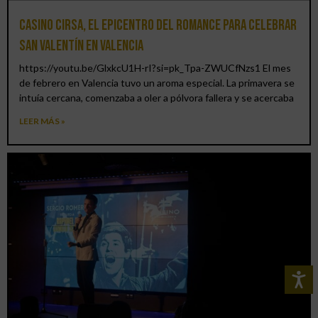
Casino CIRSA, el epicentro del romance para celebrar
San Valentín en Valencia
https://youtu.be/GlxkcU1H-rI?si=pk_Tpa-ZWUCfNzs1 El mes
de febrero en Valencia tuvo un aroma especial. La primavera se
intuía cercana, comenzaba a oler a pólvora fallera y se acercaba
LEER MÁS »