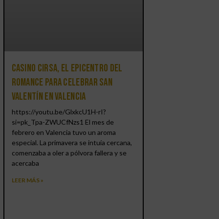
Casino CIRSA, el epicentro del
romance para celebrar San
Valentín en Valencia
https://youtu.be/GlxkcU1H-rI?
si=pk_Tpa-ZWUCfNzs1 El mes de
febrero en Valencia tuvo un aroma
especial. La primavera se intuía cercana,
comenzaba a oler a pólvora fallera y se
acercaba
LEER MÁS »