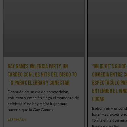
Gay Games Valencia Party, un
“An Idiot’s Guide
tardeo con los hits del DISCO 70
comedia entre c
´S para celebrar y conectar
espectáculo par
entender el vin
Después de un día de competición,
esfuerzo y emoción, llega el momento de
lugar
celebrar. Y no hay mejor lugar para
Beber, reír y entend
hacerlo que la Gay Games
lugar Hay experienc
LEER MÁS »
forma en la que mir
luego están las