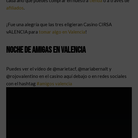
cada año que puedes comprar en nuestra
tienda
o a través de
afiliados
.
¡Fue una alegría que las tres eligieran Casino CIRSA
vALENCIA para
tomar algo en Valencia
!
Noche de amigas en Valencia
Puedes ver el vídeo de @marietacf, @mariabernalt y
@rojovalentino en el casino aquí debajo o en redes sociales
con el hashtag
#amigos valencia