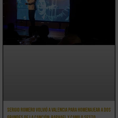
Sergio Romero volvió a Valencia para homenajear a dos
grandes de la canción: Raphael y Camilo Sesto