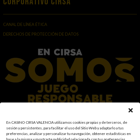
Corporativo Cirsa
CANAL DE LÍNEA ÉTICA
DERECHOS DE PROTECCIÓN DE DATOS
En el Grupo CIRSA promovemos una actitud responsable hacia el juego,
En CASINO CIRSA VALENCIA utilizamos cookies propias y de terceros, de
garantizando un entorno seguro y transparente para nuestros clientes y
sesión y persistentes, para facilitar el uso del Sitio Web y adaptarlo a tus
facilitamos medidas e información para que el juego sea siempre diversión y
preferencias, analizar y personalizar tu navegación, obtener estadísticas en
entretenimiento, sin utilizarse como vía para afrontar problemas económicos
base a la misma y mostrarte publicidad relacionada con tus preferencias