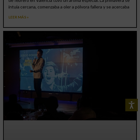
de febrero en Valencia tuvo un aroma especial. La primavera se
intuía cercana, comenzaba a oler a pólvora fallera y se acercaba
LEER MÁS »