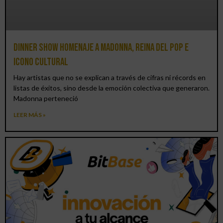
Dinner Show homenaje a Madonna, reina del pop e
icono cultural
Hay artistas que no se explican a través de cifras ni récords en
listas de éxitos, sino desde la emoción colectiva que generaron.
Madonna perteneció
LEER MÁS »