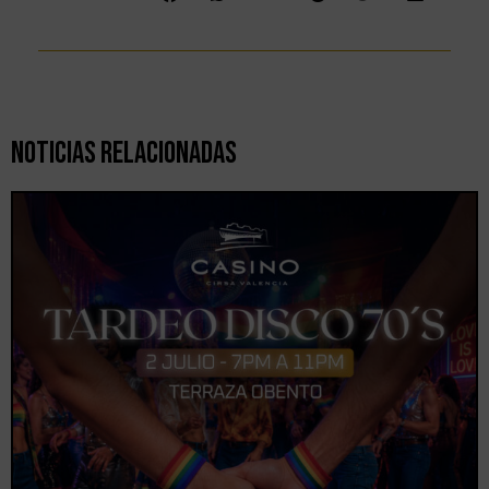
Noticias Relacionadas