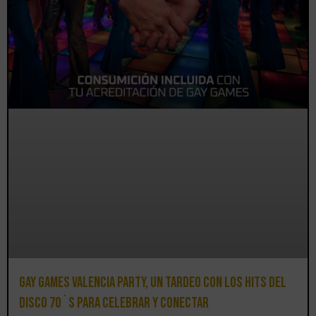
Gay Games Valencia Party, un tardeo con los hits del
DISCO 70´S para celebrar y conectar