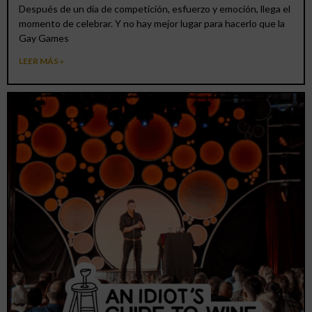
Después de un día de competición, esfuerzo y emoción, llega el
momento de celebrar. Y no hay mejor lugar para hacerlo que la
Gay Games
LEER MÁS »