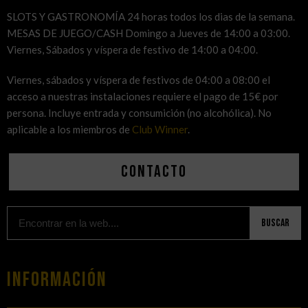
SLOTS Y GASTRONOMÍA 24 horas todos los dias de la semana.
MESAS DE JUEGO/CASH Domingo a Jueves de 14:00 a 03:00.
Viernes, Sábados y víspera de festivo de 14:00 a 04:00.
Viernes, sábados y víspera de festivos de 04:00 a 08:00 el
acceso a nuestras instalaciones requiere el pago de 15€ por
persona. Incluye entrada y consumición (no alcohólica). No
aplicable a los miembros de
Club Winner
.
Contacto
Buscar
Información