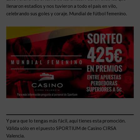
llenaron estadios y nos tuvieron a todo el país en vilo,
celebrando sus goles y coraje. Mundial de fútbol femenino.
Y para que lo tengas más fácil, aquí tienes esta promoción.
Válida sólo en el puesto SPORTIUM de Casino CIRSA
Valencia.