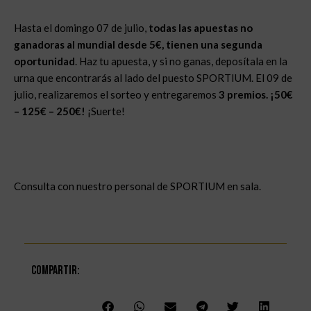
Hasta el domingo 07 de julio,
todas las apuestas no
ganadoras al mundial desde 5€, tienen una segunda
oportunidad
. Haz tu apuesta, y si no ganas, deposítala en la
urna que encontrarás al lado del puesto SPORTIUM. El 09 de
julio, realizaremos el sorteo y entregaremos
3 premios. ¡50€
– 125€ – 250€!
¡Suerte!
Consulta con nuestro personal de SPORTIUM en sala.
Compartir: