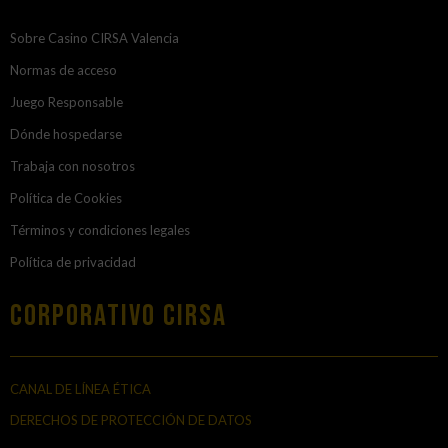
Sobre Casino CIRSA Valencia
Normas de acceso
Juego Responsable
Dónde hospedarse
Trabaja con nosotros
Política de Cookies
Términos y condiciones legales
Política de privacidad
Corporativo Cirsa
CANAL DE LÍNEA ÉTICA
DERECHOS DE PROTECCIÓN DE DATOS