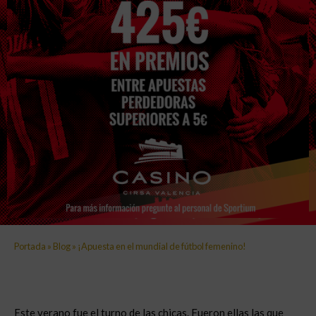
Portada
»
Blog
»
¡Apuesta en el mundial de fútbol femenino!
Este verano fue el turno de las chicas. Fueron ellas las que