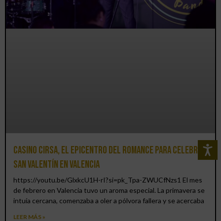
Casino CIRSA, el epicentro del romance para celebrar
San Valentín en Valencia
https://youtu.be/GlxkcU1H-rI?si=pk_Tpa-ZWUCfNzs1 El mes
de febrero en Valencia tuvo un aroma especial. La primavera se
intuía cercana, comenzaba a oler a pólvora fallera y se acercaba
LEER MÁS »