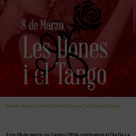
Portada
»
Blog
»
Celebra el Día de la Dona con “Les Dones i El Tango”
Este 08 de marzo, en Casino CIRSA celebramos el Día De La