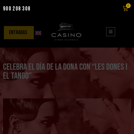
0
900 208 308
Saltar
al
contenido
entradas
Celebra el Día de la Dona con “Les Dones i
El Tango”