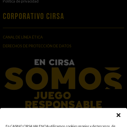
Política de privacidad
Corporativo Cirsa
CANAL DE LÍNEA ÉTICA
DERECHOS DE PROTECCIÓN DE DATOS
En el Grupo CIRSA promovemos una actitud responsable hacia el juego,
En CASINO CIRSA VALENCIA utilizamos cookies propias y de terceros, de