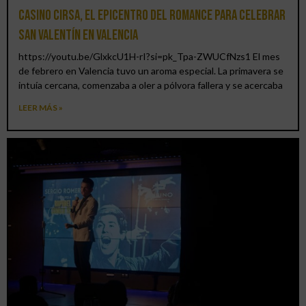
Casino CIRSA, el epicentro del romance para celebrar
San Valentín en Valencia
https://youtu.be/GlxkcU1H-rI?si=pk_Tpa-ZWUCfNzs1 El mes
de febrero en Valencia tuvo un aroma especial. La primavera se
intuía cercana, comenzaba a oler a pólvora fallera y se acercaba
LEER MÁS »