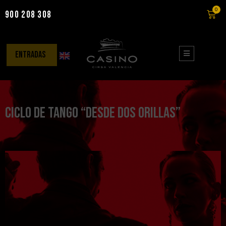
0
900 208 308
Saltar
al
contenido
entradas
Ciclo de tango “Desde dos orillas”