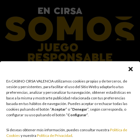
En el Grupo CIRSA promovemos una actitud responsable hacia el juego,
En CASINO CIRSA VALENCIA utilizamos cookies propias y de terceros, de
garantizando un entorno seguro y transparente para nuestros clientes y
sesión y persistentes, para facilitar el uso del Sitio Web y adaptarlo a tus
facilitamos medidas e información para que el juego sea siempre diversión y
preferencias, analizar y personalizar tu navegación, obtener estadísticas en
entretenimiento, sin utilizarse como vía para afrontar problemas económicos
base a la misma y mostrarte publicidad relacionada con tus preferencias
o emocionales. El acceso está prohibido a menores de 18 años y a las
basada en tus hábitos de navegación
.
Puedes aceptar o rechazar todas las
personas con acceso restringido conforme a los registros de prohibición y/o
cookies pulsando el botón “
Aceptar
” o “
Denegar
”, según corresponda, o
autoexclusión que resulten aplicables. También trabajamos para reforzar una
configurar su uso pulsando el botón “
Configurar
”.
cultura de prevención y concienciación sobre los posibles trastornos
asociados al juego, fomentando una participación racional y sensata acorde a
las circunstancias individuales. Asimismo, desarrollamos y mejoramos de
Si deseas obtener más información, puedes consultar nuestra
Política de
forma continuada nuestra Cultura de Juego Responsable mediante la
Cookies
y nuestra
Política de Privacidad
.