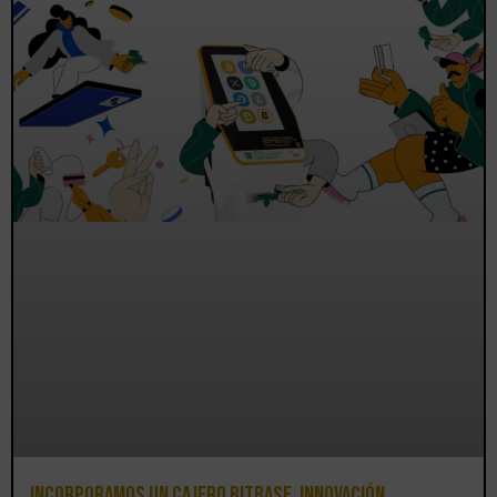
Incorporamos un cajero BitBase, innovación