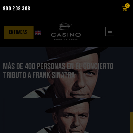
0
900 208 308
Saltar
al
contenido
entradas
Más de 400 personas en el concierto
tributo a Frank Sinatra