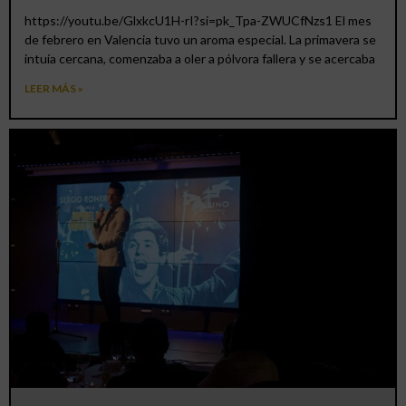
https://youtu.be/GlxkcU1H-rI?si=pk_Tpa-ZWUCfNzs1 El mes
de febrero en Valencia tuvo un aroma especial. La primavera se
intuía cercana, comenzaba a oler a pólvora fallera y se acercaba
LEER MÁS »