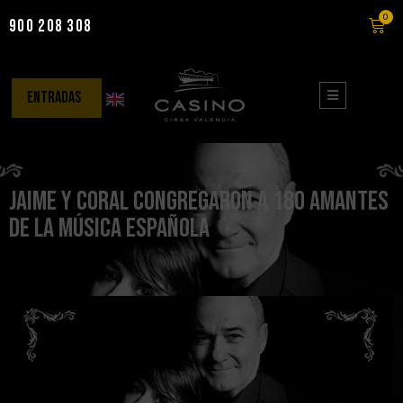
0
900 208 308
Saltar
al
contenido
entradas
Jaime y Coral congregaron a 180 amantes
de la música española