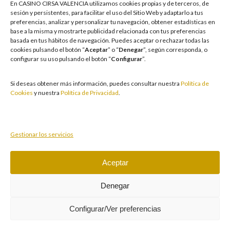
En CASINO CIRSA VALENCIA utilizamos cookies propias y de terceros, de
garantizando un entorno seguro y transparente para nuestros clientes y
sesión y persistentes, para facilitar el uso del Sitio Web y adaptarlo a tus
facilitamos medidas e información para que el juego sea siempre diversión y
preferencias, analizar y personalizar tu navegación, obtener estadísticas en
entretenimiento, sin utilizarse como vía para afrontar problemas económicos
base a la misma y mostrarte publicidad relacionada con tus preferencias
o emocionales. El acceso está prohibido a menores de 18 años y a las
basada en tus hábitos de navegación
.
Puedes aceptar o rechazar todas las
personas con acceso restringido conforme a los registros de prohibición y/o
cookies pulsando el botón “
Aceptar
” o “
Denegar
”, según corresponda, o
autoexclusión que resulten aplicables. También trabajamos para reforzar una
configurar su uso pulsando el botón “
Configurar
”.
cultura de prevención y concienciación sobre los posibles trastornos
asociados al juego, fomentando una participación racional y sensata acorde a
las circunstancias individuales. Asimismo, desarrollamos y mejoramos de
Si deseas obtener más información, puedes consultar nuestra
Política de
forma continuada nuestra Cultura de Juego Responsable mediante la
Cookies
y nuestra
Política de Privacidad
.
actualización periódica de la Política y la Norma, un plan de comunicación
transversal, la formación a empleados, la publicidad responsable, la
protección de colectivos vulnerables y acciones de prevención y apoyo ante
conductas de riesgo.
Gestionar los servicios
Aceptar
Juegue con responsabilidad.
Copyright © 2026 Casino Cirsa Valencia, S.A. Reservados
Denegar
todos los derechos
Configurar/Ver preferencias