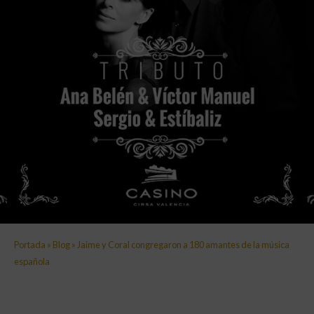
Portada
»
Blog
»
Jaime y Coral congregaron a 180 amantes de la música
española