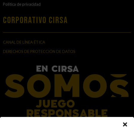
Política de privacidad
Corporativo Cirsa
CANAL DE LÍNEA ÉTICA
DERECHOS DE PROTECCIÓN DE DATOS
En el Grupo CIRSA promovemos una actitud responsable hacia el juego,