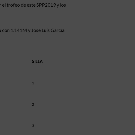
r el trofeo de este SPP2019 y los
do con 1.141M y José Luís García
SILLA
1
2
3