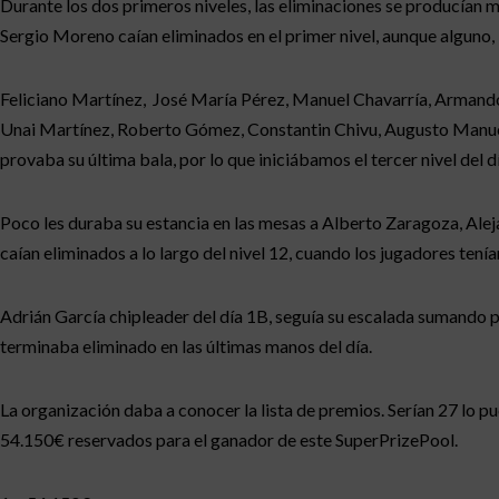
Durante los dos primeros niveles, las eliminaciones se producían
Sergio Moreno caían eliminados en el primer nivel, aunque alguno, i
Feliciano Martínez, José María Pérez, Manuel Chavarría, Armando 
Unai Martínez, Roberto Gómez, Constantin Chivu, Augusto Manuel Se
provaba su última bala, por lo que iniciábamos el tercer nivel del 
Poco les duraba su estancia en las mesas a Alberto Zaragoza, Aleja
caían eliminados a lo largo del nivel 12, cuando los jugadores ten
Adrián García chipleader del día 1B, seguía su escalada sumando pu
terminaba eliminado en las últimas manos del día.
La organización daba a conocer la lista de premios. Serían 27 lo p
54.150€ reservados para el ganador de este SuperPrizePool.