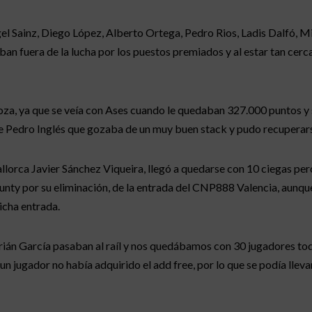
el Sainz, Diego López, Alberto Ortega, Pedro Rios, Ladis Dalfó, M
an fuera de la lucha por los puestos premiados y al estar tan cerca
oza, ya que se veía con Ases cuando le quedaban 327.000 puntos y 
e Pedro Inglés que gozaba de un muy buen stack y pudo recuperar
allorca Javier Sánchez Viqueira, llegó a quedarse con 10 ciegas pe
nty por su eliminación, de la entrada del CNP888 Valencia, aunque 
dicha entrada.
drián García pasaban al raíl y nos quedábamos con 30 jugadores to
n jugador no había adquirido el add free, por lo que se podía llev