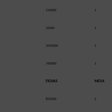
533000
1
35000
1
1092000
1
760000
1
FICHAS
MESA
825000
2