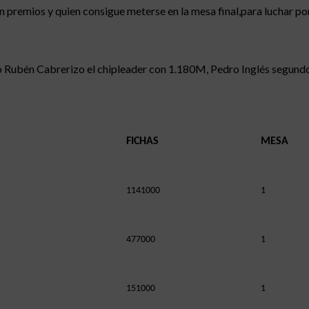
n premios y quien consigue meterse en la mesa final,para luchar po
endo Rubén Cabrerizo el chipleader con 1.180M, Pedro Inglés segun
FICHAS
MESA
1141000
1
477000
1
151000
1