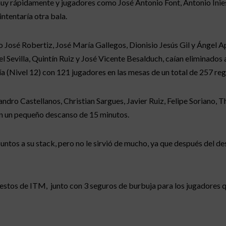
 muy rápidamente y jugadores como José Antonio Font, Antonio Inie
ntentaría otra bala.
José Robertiz, José María Gallegos, Dionisio Jesús Gil y Ángel A
villa, Quintín Ruiz y José Vicente Besalduch, caían eliminados an
día (Nivel 12) con 121 jugadores en las mesas de un total de 257 reg
ndro Castellanos, Christian Sargues, Javier Ruiz, Felipe Soriano, T
ían un pequeño descanso de 15 minutos.
ntos a su stack, pero no le sirvió de mucho, ya que después del des
uestos de ITM, junto con 3 seguros de burbuja para los jugadores q