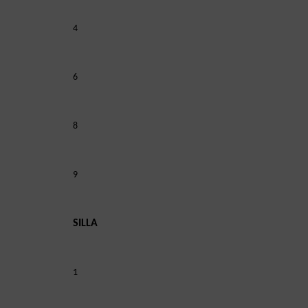
4
6
8
9
SILLA
1