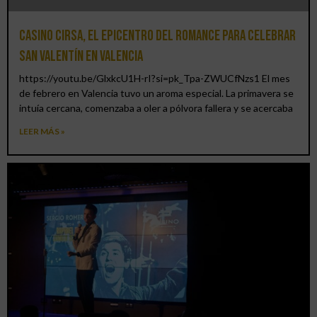
Casino CIRSA, el epicentro del romance para celebrar
San Valentín en Valencia
https://youtu.be/GlxkcU1H-rI?si=pk_Tpa-ZWUCfNzs1 El mes
de febrero en Valencia tuvo un aroma especial. La primavera se
intuía cercana, comenzaba a oler a pólvora fallera y se acercaba
LEER MÁS »