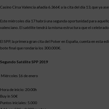
Casino Cirsa Valencia añadía 6.366€ a la cita del día 13, que ya as
Este miércoles día 17 habrá una segunda oportunidad para aquellos 
valenciano. El satélite tendrá la misma estructura que el celebrad
El SPP, la primera gran cita del Poker en España, cuenta en esta 
bote final que rondaría los 300.000€.
Segundo Satélite SPP 2019
Miércoles 16 de enero
Hora de inicio: 20:00h
Buy in 50€
Puntos iniciales: 5.000