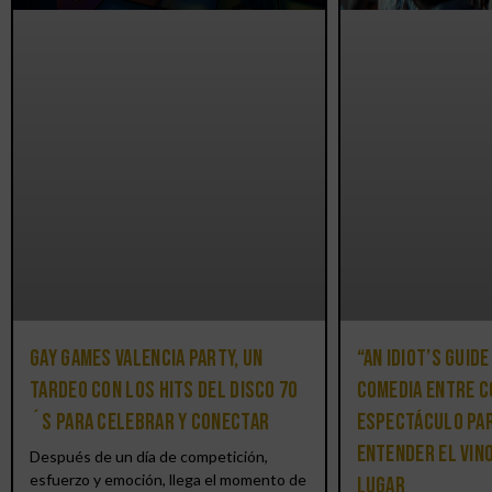
Gay Games Valencia Party, un
“An Idiot’s Guide
tardeo con los hits del DISCO 70
comedia entre c
´S para celebrar y conectar
espectáculo par
entender el vin
Después de un día de competición,
esfuerzo y emoción, llega el momento de
lugar