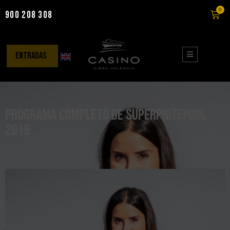
0
900 208 308
Saltar
al
contenido
entradas
Programa completo de Superprizepool
2019