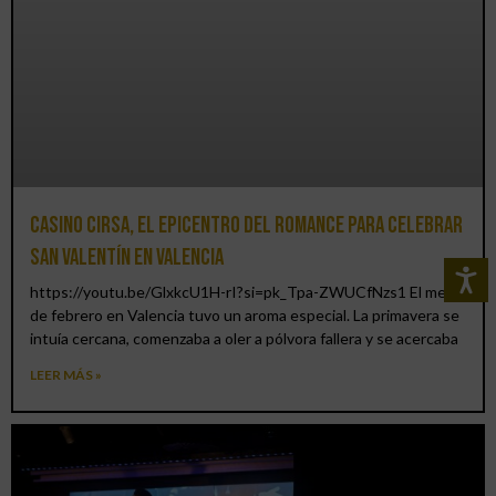
Casino CIRSA, el epicentro del romance para celebrar
San Valentín en Valencia
https://youtu.be/GlxkcU1H-rI?si=pk_Tpa-ZWUCfNzs1 El mes
de febrero en Valencia tuvo un aroma especial. La primavera se
intuía cercana, comenzaba a oler a pólvora fallera y se acercaba
LEER MÁS »