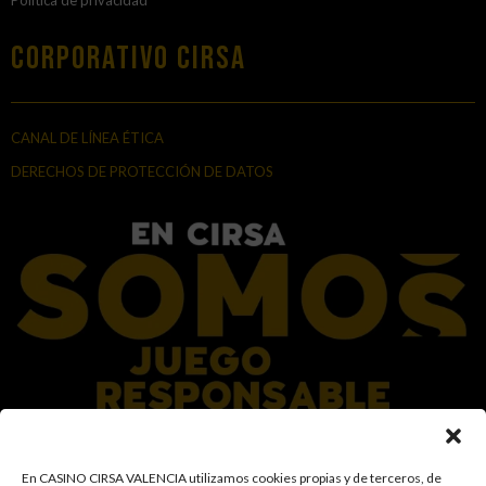
Política de privacidad
Corporativo Cirsa
CANAL DE LÍNEA ÉTICA
DERECHOS DE PROTECCIÓN DE DATOS
En el Grupo CIRSA promovemos una actitud responsable hacia el juego,
En CASINO CIRSA VALENCIA utilizamos cookies propias y de terceros, de