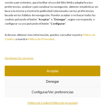
garantizando un entorno seguro y transparente para nuestros clientes y
sesión y persistentes, para facilitar el uso del Sitio Web y adaptarlo a tus
facilitamos medidas e información para que el juego sea siempre diversión y
preferencias, analizar y personalizar tu navegación, obtener estadísticas en
entretenimiento, sin utilizarse como vía para afrontar problemas económicos
base a la misma y mostrarte publicidad relacionada con tus preferencias
o emocionales. El acceso está prohibido a menores de 18 años y a las
basada en tus hábitos de navegación
.
Puedes aceptar o rechazar todas las
personas con acceso restringido conforme a los registros de prohibición y/o
cookies pulsando el botón “
Aceptar
” o “
Denegar
”, según corresponda, o
autoexclusión que resulten aplicables. También trabajamos para reforzar una
configurar su uso pulsando el botón “
Configurar
”.
cultura de prevención y concienciación sobre los posibles trastornos
asociados al juego, fomentando una participación racional y sensata acorde a
las circunstancias individuales. Asimismo, desarrollamos y mejoramos de
Si deseas obtener más información, puedes consultar nuestra
Política de
forma continuada nuestra Cultura de Juego Responsable mediante la
Cookies
y nuestra
Política de Privacidad
.
actualización periódica de la Política y la Norma, un plan de comunicación
transversal, la formación a empleados, la publicidad responsable, la
protección de colectivos vulnerables y acciones de prevención y apoyo ante
conductas de riesgo.
Gestionar los servicios
Aceptar
Juegue con responsabilidad.
Copyright © 2026 Casino Cirsa Valencia, S.A. Reservados
Denegar
todos los derechos
Configurar/Ver preferencias
Política de Cookies
Política de privacidad