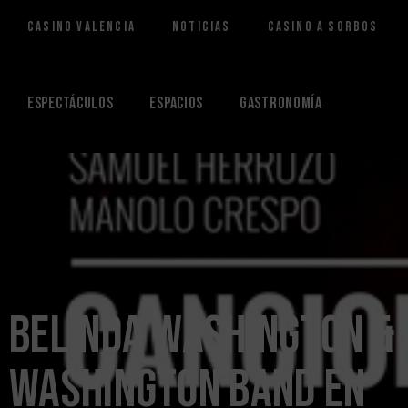
Casino Valencia
Noticias
Casino a Sorbos
Saltar
al
contenido
Espectáculos
Espacios
Gastronomía
Belinda Washington &
Washington Band en