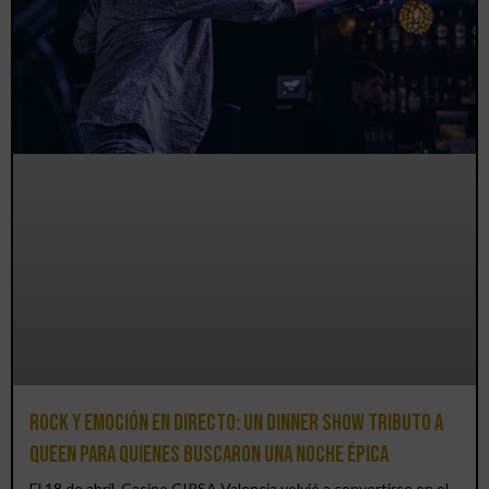
Rock y emoción en directo: un Dinner Show Tributo a
Queen para quienes buscaron una noche épica
El 18 de abril, Casino CIRSA Valencia volvió a convertirse en el