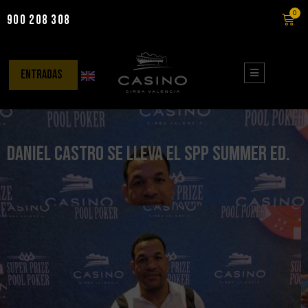
0
900 208 308
Saltar
al
contenido
entradas
Daniel Castro se lleva el SPP Summer Ed.