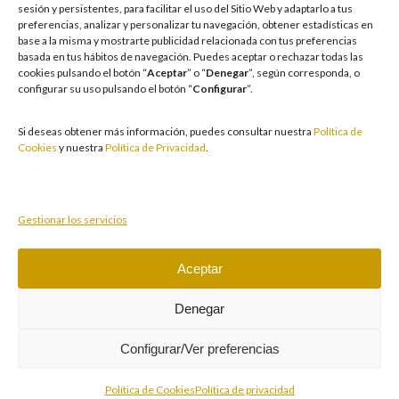
garantizando un entorno seguro y transparente para nuestros clientes y
sesión y persistentes, para facilitar el uso del Sitio Web y adaptarlo a tus
facilitamos medidas e información para que el juego sea siempre diversión y
preferencias, analizar y personalizar tu navegación, obtener estadísticas en
entretenimiento, sin utilizarse como vía para afrontar problemas económicos
base a la misma y mostrarte publicidad relacionada con tus preferencias
o emocionales. El acceso está prohibido a menores de 18 años y a las
basada en tus hábitos de navegación
.
Puedes aceptar o rechazar todas las
personas con acceso restringido conforme a los registros de prohibición y/o
cookies pulsando el botón “
Aceptar
” o “
Denegar
”, según corresponda, o
autoexclusión que resulten aplicables. También trabajamos para reforzar una
configurar su uso pulsando el botón “
Configurar
”.
cultura de prevención y concienciación sobre los posibles trastornos
asociados al juego, fomentando una participación racional y sensata acorde a
las circunstancias individuales. Asimismo, desarrollamos y mejoramos de
Si deseas obtener más información, puedes consultar nuestra
Política de
forma continuada nuestra Cultura de Juego Responsable mediante la
Cookies
y nuestra
Política de Privacidad
.
actualización periódica de la Política y la Norma, un plan de comunicación
transversal, la formación a empleados, la publicidad responsable, la
protección de colectivos vulnerables y acciones de prevención y apoyo ante
conductas de riesgo.
Gestionar los servicios
Aceptar
Juegue con responsabilidad.
Copyright © 2026 Casino Cirsa Valencia, S.A. Reservados
Denegar
todos los derechos
Configurar/Ver preferencias
Política de Cookies
Política de privacidad