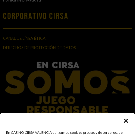
Corporativo Cirsa
CANAL DE LÍNEA ÉTICA
DERECHOS DE PROTECCIÓN DE DATOS
En el Grupo CIRSA promovemos una actitud responsable hacia el juego,
En CASINO CIRSA VALENCIA utilizamos cookies propias y de terceros, de