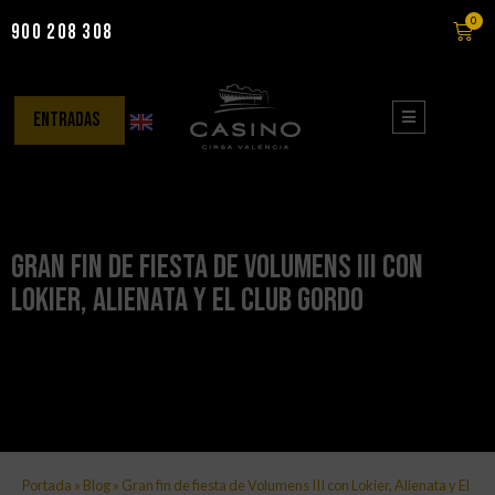
0
900 208 308
Saltar
al
contenido
entradas
Gran fin de fiesta de Volumens III con
Lokier, Alienata y El Club Gordo
Portada
»
Blog
»
Gran fin de fiesta de Volumens III con Lokier, Alienata y El