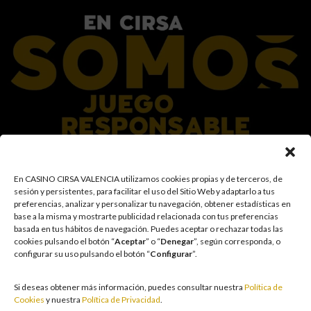
En el Grupo CIRSA promovemos una actitud responsable hacia el juego,
En CASINO CIRSA VALENCIA utilizamos cookies propias y de terceros, de
garantizando un entorno seguro y transparente para nuestros clientes y
sesión y persistentes, para facilitar el uso del Sitio Web y adaptarlo a tus
facilitamos medidas e información para que el juego sea siempre diversión y
preferencias, analizar y personalizar tu navegación, obtener estadísticas en
entretenimiento, sin utilizarse como vía para afrontar problemas económicos
base a la misma y mostrarte publicidad relacionada con tus preferencias
o emocionales. El acceso está prohibido a menores de 18 años y a las
basada en tus hábitos de navegación
.
Puedes aceptar o rechazar todas las
personas con acceso restringido conforme a los registros de prohibición y/o
cookies pulsando el botón “
Aceptar
” o “
Denegar
”, según corresponda, o
autoexclusión que resulten aplicables. También trabajamos para reforzar una
configurar su uso pulsando el botón “
Configurar
”.
cultura de prevención y concienciación sobre los posibles trastornos
asociados al juego, fomentando una participación racional y sensata acorde a
las circunstancias individuales. Asimismo, desarrollamos y mejoramos de
Si deseas obtener más información, puedes consultar nuestra
Política de
forma continuada nuestra Cultura de Juego Responsable mediante la
Cookies
y nuestra
Política de Privacidad
.
actualización periódica de la Política y la Norma, un plan de comunicación