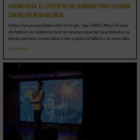
Casino CIRSA, el epicentro del romance para celebrar
San Valentín en Valencia
https://youtu.be/GlxkcU1H-rI?si=pk_Tpa-ZWUCfNzs1 El mes
de febrero en Valencia tuvo un aroma especial. La primavera se
intuía cercana, comenzaba a oler a pólvora fallera y se acercaba
LEER MÁS »