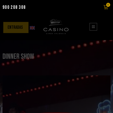
0
900 208 308
Saltar
al
contenido
entradas
DINNER SHOW