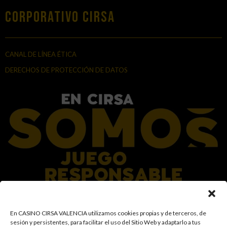
Corporativo Cirsa
CANAL DE LÍNEA ÉTICA
DERECHOS DE PROTECCIÓN DE DATOS
En el Grupo CIRSA promovemos una actitud responsable hacia el juego,
En CASINO CIRSA VALENCIA utilizamos cookies propias y de terceros, de
garantizando un entorno seguro y transparente para nuestros clientes y
sesión y persistentes, para facilitar el uso del Sitio Web y adaptarlo a tus