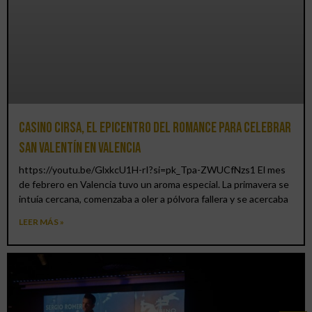
Casino CIRSA, el epicentro del romance para celebrar
San Valentín en Valencia
https://youtu.be/GlxkcU1H-rI?si=pk_Tpa-ZWUCfNzs1 El mes
de febrero en Valencia tuvo un aroma especial. La primavera se
intuía cercana, comenzaba a oler a pólvora fallera y se acercaba
LEER MÁS »