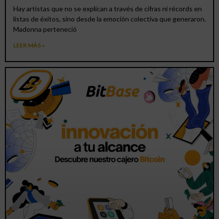
Hay artistas que no se explican a través de cifras ni récords en
listas de éxitos, sino desde la emoción colectiva que generaron.
Madonna perteneció
LEER MÁS »