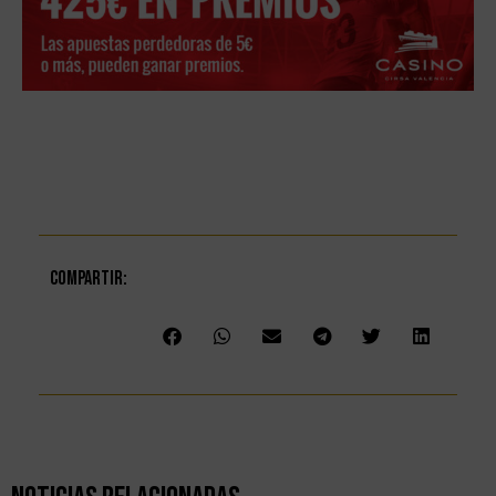
Compartir: