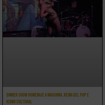
Dinner Show homenaje a Madonna, reina del pop e
icono cultural