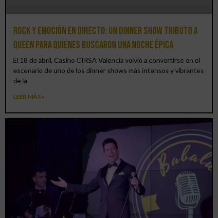
Rock y emoción en directo: un Dinner Show Tributo a
Queen para quienes buscaron una noche épica
El 18 de abril, Casino CIRSA Valencia volvió a convertirse en el
escenario de uno de los dinner shows más intensos y vibrantes
de la
LEER MÁS »