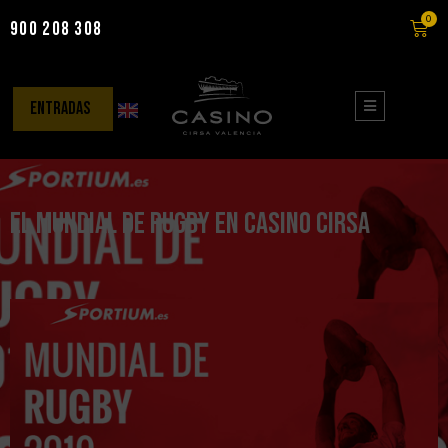
0
900 208 308
Saltar
al
contenido
entradas
El mundial de Rugby en Casino CIRSA