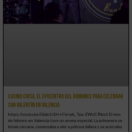
Casino CIRSA, el epicentro del romance para celebrar
San Valentín en Valencia
https://youtu.be/GlxkcU1H-rI?si=pk_Tpa-ZWUCfNzs1 El mes
de febrero en Valencia tuvo un aroma especial. La primavera se
intuía cercana, comenzaba a oler a pólvora fallera y se acercaba