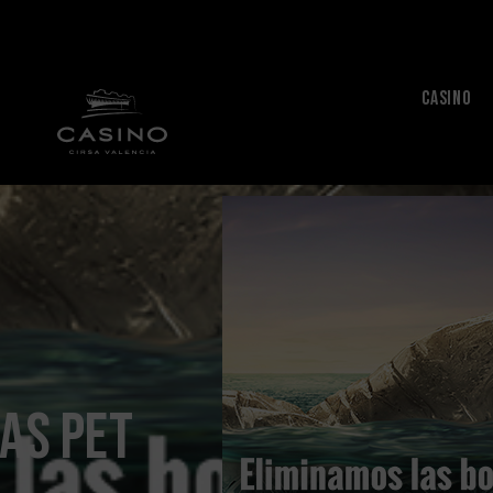
CASINO
as PET