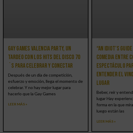
Gay Games Valencia Party, un
“An Idiot’s Guide
tardeo con los hits del DISCO 70
comedia entre c
´S para celebrar y conectar
espectáculo par
entender el vin
Después de un día de competición,
esfuerzo y emoción, llega el momento de
lugar
celebrar. Y no hay mejor lugar para
Beber, reír y entend
hacerlo que la Gay Games
lugar Hay experienc
LEER MÁS »
forma en la que mir
luego están las
LEER MÁS »