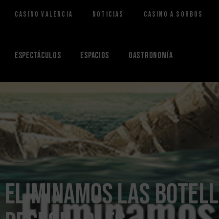
Casino Valencia
Noticias
Casino a Sorbos
Saltar
al
contenido
Espectáculos
Espacios
Gastronomía
Eliminamos las botell