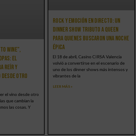
Rock y emoción en directo: un
Dinner Show Tributo a Queen
para quienes buscaron una noche
épica
 to Wine”,
El 18 de abril, Casino CIRSA Valencia
opas: el
volvió a convertirse en el escenario de
a reír y
uno de los dinner shows más intensos y
o desde otro
vibrantes de la
LEER MÁS »
er el vino desde otro
ias que cambian la
amos las cosas. Y