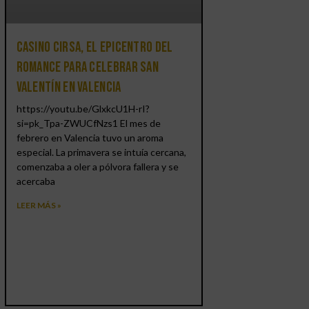
Casino CIRSA, el epicentro del
romance para celebrar San
Valentín en Valencia
https://youtu.be/GlxkcU1H-rI?
si=pk_Tpa-ZWUCfNzs1 El mes de
febrero en Valencia tuvo un aroma
especial. La primavera se intuía cercana,
comenzaba a oler a pólvora fallera y se
acercaba
LEER MÁS »