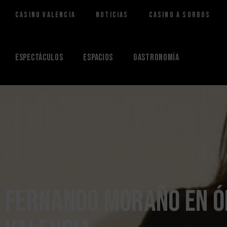
Casino Valencia
Noticias
Casino a Sorbos
Saltar
al
contenido
Espectáculos
Espacios
Gastronomía
Fernando Moraño en Ó