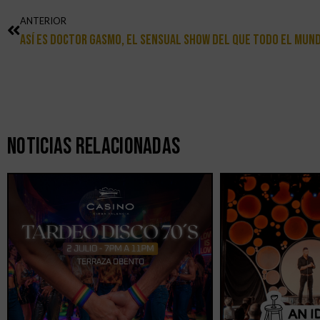
ANTERIOR
Así Es Doctor Gasmo, El Sensual Show Del Que Todo El Mun
Noticias Relacionadas