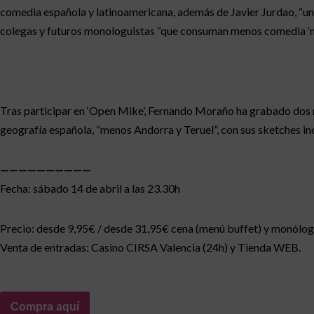
comedia española y latinoamericana, además de Javier Jurdao, “un
colegas y futuros monologuistas “que consuman menos comedia ‘m
Tras participar en ‘Open Mike’, Fernando Moraño ha grabado dos
geografía española, “menos Andorra y Teruel”, con sus sketches inci
——————————
Fecha: sábado 14 de abril a las 23.30h
Precio: desde 9,95€ / desde 31,95€ cena (menú buffet) y monólo
Venta de entradas: Casino CIRSA Valencia (24h) y Tienda WEB.
Compra aquí