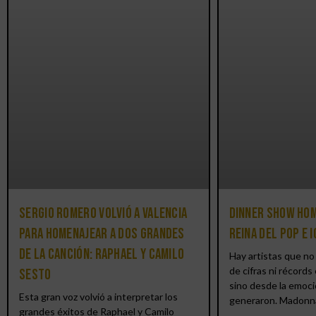
Sergio Romero volvió a Valencia
Dinner Show hom
para homenajear a dos grandes
reina del pop e 
de la canción: Raphael y Camilo
Hay artistas que no 
de cifras ni récords 
Sesto
sino desde la emoci
Esta gran voz volvió a interpretar los
generaron. Madonn
grandes éxitos de Raphael y Camilo