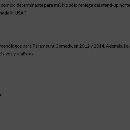
 cómico determinante para mí”. No sólo reniega del stand-up nort
ade in USA’”.
 monólogos para Paramount Comedy, en 2012 y 2014. Además, llev
sivos y realistas.
go