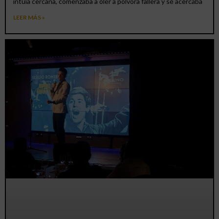
intuía cercana, comenzaba a oler a pólvora fallera y se acercaba
LEER MÁS »