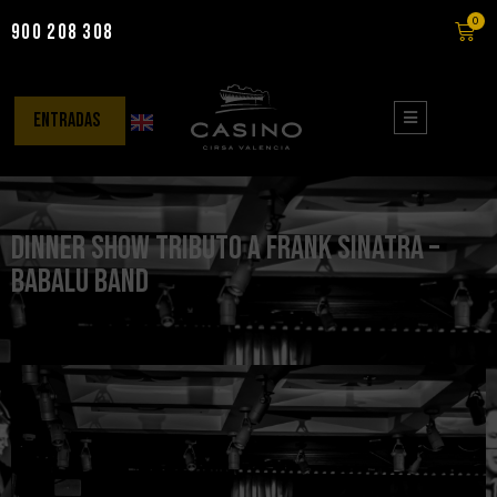
0
900 208 308
Saltar
al
contenido
entradas
Dinner Show Tributo a Frank Sinatra –
Babalu Band