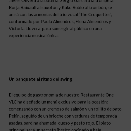
Javier Olivera a la batería, Sergio García a la trompeta,
Borja Baixauli al saxofón y Kako Rubio al trombón, se
unirá con las armonías del trío vocal ‘The Croquettes’,
conformado por Paula Almendros, Elena Almendros y
Victoria Llovera, para sumergir al público en una
experiencia musical única.
Un banquete al ritmo del swing
El equipo de gastronomia de nuestro Restaurante One
VLC ha diseñado un menú exclusivo para la ocasión:
comenzando con un cremoso de salmón y un rollito de pato
Pekin, seguido de un brioche con verduras de temporada
asadas, sardina ahumada, queso y pesto rojo. El plato
principal será un secreto ibérico cocinado a baja