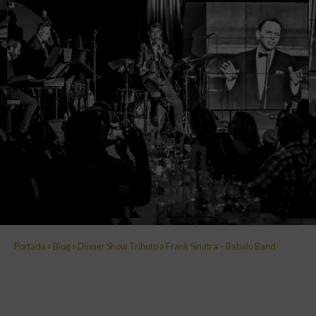
Portada
»
Blog
»
Dinner Show Tributo a Frank Sinatra – Babalu Band