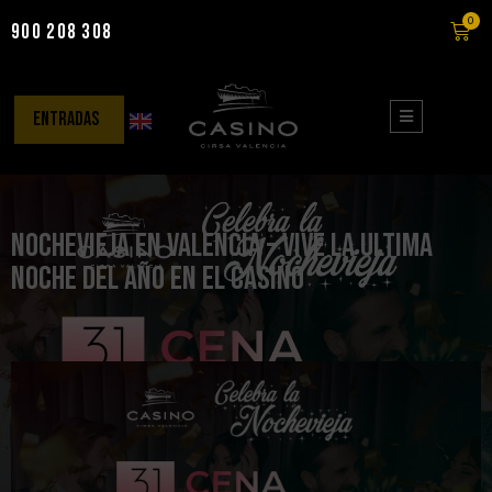
0
900 208 308
Saltar
al
contenido
entradas
Nochevieja en Valencia – Vive la ultima
noche del año en el Casino