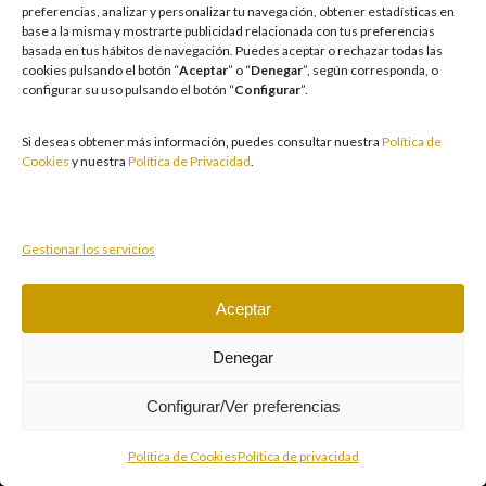
Información
preferencias, analizar y personalizar tu navegación, obtener estadísticas en
base a la misma y mostrarte publicidad relacionada con tus preferencias
basada en tus hábitos de navegación
.
Puedes aceptar o rechazar todas las
cookies pulsando el botón “
Aceptar
” o “
Denegar
”, según corresponda, o
Sobre Casino CIRSA Valencia
configurar su uso pulsando el botón “
Configurar
”.
Normas de acceso
Si deseas obtener más información, puedes consultar nuestra
Política de
Juego Responsable
Cookies
y nuestra
Política de Privacidad
.
Dónde hospedarse
Trabaja con nosotros
Gestionar los servicios
Política de Cookies
Términos y condiciones legales
Aceptar
Política de privacidad
Denegar
Corporativo Cirsa
Configurar/Ver preferencias
Política de Cookies
Política de privacidad
CANAL DE LÍNEA ÉTICA