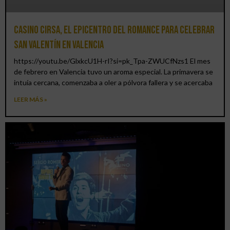
Casino CIRSA, el epicentro del romance para celebrar
San Valentín en Valencia
https://youtu.be/GlxkcU1H-rI?si=pk_Tpa-ZWUCfNzs1 El mes
de febrero en Valencia tuvo un aroma especial. La primavera se
intuía cercana, comenzaba a oler a pólvora fallera y se acercaba
LEER MÁS »