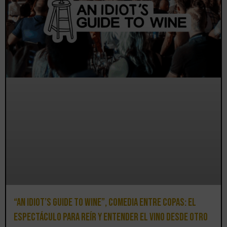
“An Idiot’s Guide to Wine”, comedia entre copas: el
espectáculo para reír y entender el vino desde otro