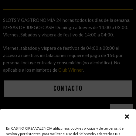
SLOTS Y GASTRONOMÍA 24 horas todos los dias de la semana.
MESAS DE JUEGO/CASH Domingo a Jueves de 14:00 a 03:00.
Viernes, Sábados y víspera de festivo de 14:00 a 04:00.
Viernes, sábados y víspera de festivos de 04:00 a 08:00 el
acceso a nuestras instalaciones requiere el pago de 15€ por
persona. Incluye entrada y consumición (no alcohólica). No
aplicable a los miembros de
Club Winner
.
Contacto
Buscar
En CASINO CIRSA VALENCIA utilizamos cookies propias y de terceros, de
sesión y persistentes, para facilitar el uso del Sitio Web y adaptarlo a tus