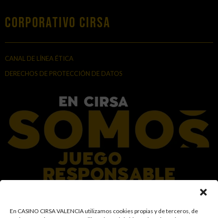
Corporativo Cirsa
CANAL DE LÍNEA ÉTICA
DERECHOS DE PROTECCIÓN DE DATOS
En el Grupo CIRSA promovemos una actitud responsable hacia el juego,
En CASINO CIRSA VALENCIA utilizamos cookies propias y de terceros, de
garantizando un entorno seguro y transparente para nuestros clientes y