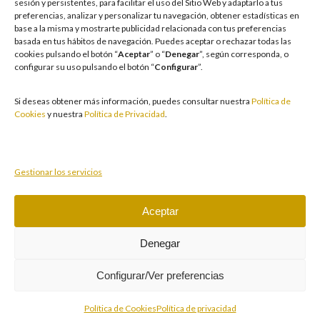
sesión y persistentes, para facilitar el uso del Sitio Web y adaptarlo a tus
facilitamos medidas e información para que el juego sea siempre diversión y
preferencias, analizar y personalizar tu navegación, obtener estadísticas en
entretenimiento, sin utilizarse como vía para afrontar problemas económicos
base a la misma y mostrarte publicidad relacionada con tus preferencias
o emocionales. El acceso está prohibido a menores de 18 años y a las
basada en tus hábitos de navegación
.
Puedes aceptar o rechazar todas las
personas con acceso restringido conforme a los registros de prohibición y/o
cookies pulsando el botón “
Aceptar
” o “
Denegar
”, según corresponda, o
autoexclusión que resulten aplicables. También trabajamos para reforzar una
configurar su uso pulsando el botón “
Configurar
”.
cultura de prevención y concienciación sobre los posibles trastornos
asociados al juego, fomentando una participación racional y sensata acorde a
las circunstancias individuales. Asimismo, desarrollamos y mejoramos de
Si deseas obtener más información, puedes consultar nuestra
Política de
forma continuada nuestra Cultura de Juego Responsable mediante la
Cookies
y nuestra
Política de Privacidad
.
actualización periódica de la Política y la Norma, un plan de comunicación
transversal, la formación a empleados, la publicidad responsable, la
protección de colectivos vulnerables y acciones de prevención y apoyo ante
conductas de riesgo.
Gestionar los servicios
Aceptar
Juegue con responsabilidad.
Copyright © 2026 Casino Cirsa Valencia, S.A. Reservados
Denegar
todos los derechos
Configurar/Ver preferencias
Política de Cookies
Política de privacidad