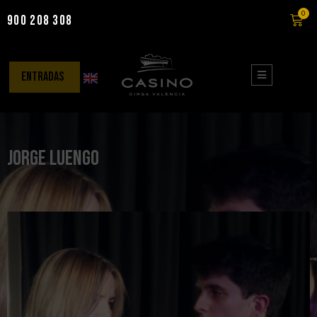
0
900 208 308
Saltar
al
contenido
entradas
Jorge Luengo