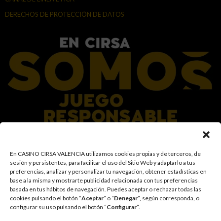
DERECHOS DE PROTECCIÓN DE DATOS
En el Grupo CIRSA promovemos una actitud responsable hacia el juego,
En CASINO CIRSA VALENCIA utilizamos cookies propias y de terceros, de
garantizando un entorno seguro y transparente para nuestros clientes y
sesión y persistentes, para facilitar el uso del Sitio Web y adaptarlo a tus
facilitamos medidas e información para que el juego sea siempre diversión y
preferencias, analizar y personalizar tu navegación, obtener estadísticas en
entretenimiento, sin utilizarse como vía para afrontar problemas económicos
base a la misma y mostrarte publicidad relacionada con tus preferencias
o emocionales. El acceso está prohibido a menores de 18 años y a las
basada en tus hábitos de navegación
.
Puedes aceptar o rechazar todas las
personas con acceso restringido conforme a los registros de prohibición y/o
cookies pulsando el botón “
Aceptar
” o “
Denegar
”, según corresponda, o
autoexclusión que resulten aplicables. También trabajamos para reforzar una
configurar su uso pulsando el botón “
Configurar
”.
cultura de prevención y concienciación sobre los posibles trastornos
asociados al juego, fomentando una participación racional y sensata acorde a