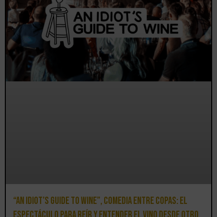
“An Idiot’s Guide to Wine”, comedia entre copas: el
espectáculo para reír y entender el vino desde otro