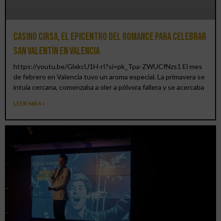
Casino CIRSA, el epicentro del romance para celebrar
San Valentín en Valencia
https://youtu.be/GlxkcU1H-rI?si=pk_Tpa-ZWUCfNzs1 El mes
de febrero en Valencia tuvo un aroma especial. La primavera se
intuía cercana, comenzaba a oler a pólvora fallera y se acercaba
LEER MÁS »