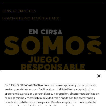
CANAL DE LÍNEA ÉTICA
DERECHOS DE PROTECCIÓN DE DATOS
En el Grupo CIRSA promovemos una actitud responsable hacia el juego,
En CASINO CIRSA VALENCIA utilizamos cookies propias y de terceros, de
garantizando un entorno seguro y transparente para nuestros clientes y
sesión y persistentes, para facilitar el uso del Sitio Web y adaptarlo a tus
facilitamos medidas e información para que el juego sea siempre diversión y
preferencias, analizar y personalizar tu navegación, obtener estadísticas en
entretenimiento, sin utilizarse como vía para afrontar problemas económicos
base a la misma y mostrarte publicidad relacionada con tus preferencias
o emocionales. El acceso está prohibido a menores de 18 años y a las
basada en tus hábitos de navegación
.
Puedes aceptar o rechazar todas las
personas con acceso restringido conforme a los registros de prohibición y/o