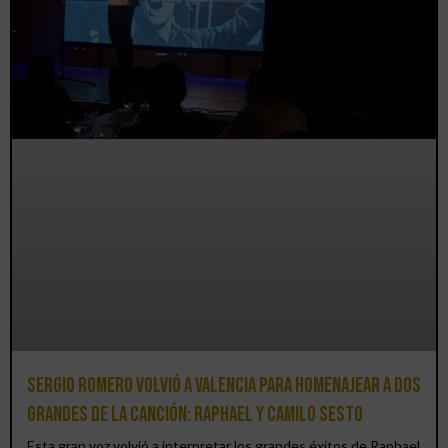
Sergio Romero volvió a Valencia para homenajear a dos
grandes de la canción: Raphael y Camilo Sesto
Esta gran voz volvió a interpretar los grandes éxitos de Raphael