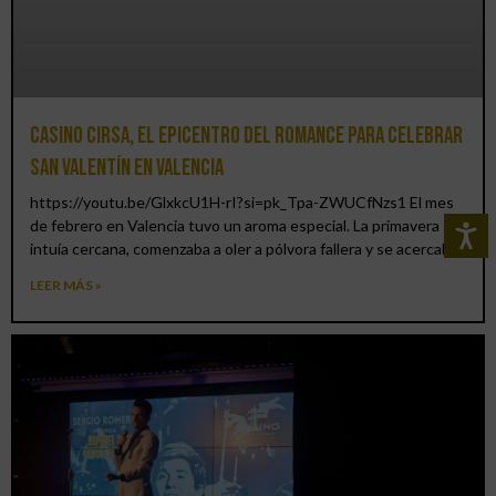
Casino CIRSA, el epicentro del romance para celebrar
San Valentín en Valencia
https://youtu.be/GlxkcU1H-rI?si=pk_Tpa-ZWUCfNzs1 El mes
de febrero en Valencia tuvo un aroma especial. La primavera se
intuía cercana, comenzaba a oler a pólvora fallera y se acercaba
LEER MÁS »