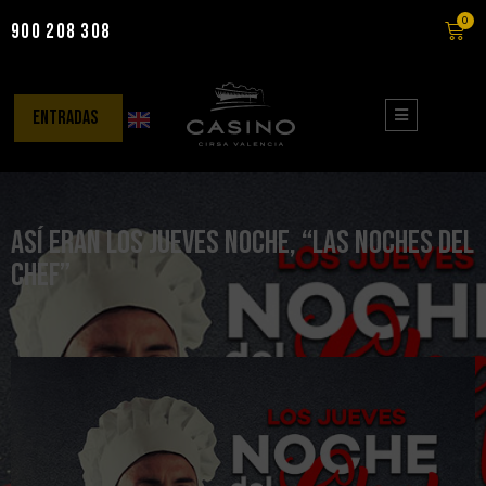
0
900 208 308
Saltar
al
contenido
entradas
Así eran los jueves noche, “Las noches del
chef”