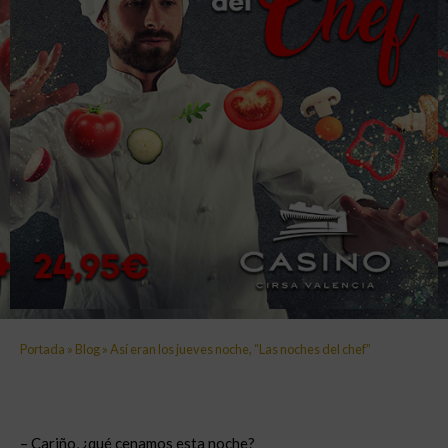
Portada
»
Blog
»
Así eran los jueves noche, “Las noches del chef”
– Cariño, ¿qué cenamos esta noche?