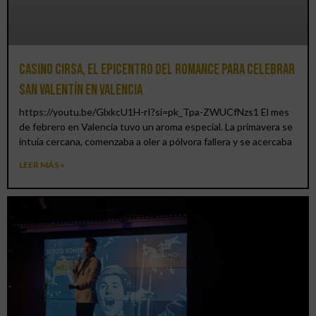
Casino CIRSA, el epicentro del romance para celebrar
San Valentín en Valencia
https://youtu.be/GlxkcU1H-rI?si=pk_Tpa-ZWUCfNzs1 El mes
de febrero en Valencia tuvo un aroma especial. La primavera se
intuía cercana, comenzaba a oler a pólvora fallera y se acercaba
LEER MÁS »