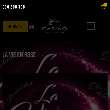
0
900 208 308
Saltar
al
contenido
entradas
La Vie en Rose