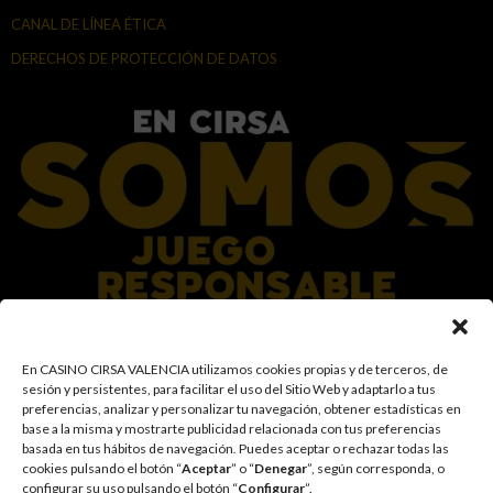
CANAL DE LÍNEA ÉTICA
DERECHOS DE PROTECCIÓN DE DATOS
En el Grupo CIRSA promovemos una actitud responsable hacia el juego,
En CASINO CIRSA VALENCIA utilizamos cookies propias y de terceros, de
garantizando un entorno seguro y transparente para nuestros clientes y
sesión y persistentes, para facilitar el uso del Sitio Web y adaptarlo a tus
facilitamos medidas e información para que el juego sea siempre diversión y
preferencias, analizar y personalizar tu navegación, obtener estadísticas en
entretenimiento, sin utilizarse como vía para afrontar problemas económicos
base a la misma y mostrarte publicidad relacionada con tus preferencias
o emocionales. El acceso está prohibido a menores de 18 años y a las
basada en tus hábitos de navegación
.
Puedes aceptar o rechazar todas las
personas con acceso restringido conforme a los registros de prohibición y/o
cookies pulsando el botón “
Aceptar
” o “
Denegar
”, según corresponda, o
autoexclusión que resulten aplicables. También trabajamos para reforzar una
configurar su uso pulsando el botón “
Configurar
”.