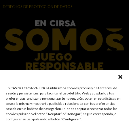
DERECHOS DE PROTECCIÓN DE DATOS
En el Grupo CIRSA promovemos una actitud responsable hacia el juego,
En CASINO CIRSA VALENCIA utilizamos cookies propias y de terceros, de
garantizando un entorno seguro y transparente para nuestros clientes y
sesión y persistentes, para facilitar el uso del Sitio Web y adaptarlo a tus
facilitamos medidas e información para que el juego sea siempre diversión y
preferencias, analizar y personalizar tu navegación, obtener estadísticas en
entretenimiento, sin utilizarse como vía para afrontar problemas económicos
base a la misma y mostrarte publicidad relacionada con tus preferencias
o emocionales. El acceso está prohibido a menores de 18 años y a las
basada en tus hábitos de navegación
.
Puedes aceptar o rechazar todas las
personas con acceso restringido conforme a los registros de prohibición y/o
cookies pulsando el botón “
Aceptar
” o “
Denegar
”, según corresponda, o
autoexclusión que resulten aplicables. También trabajamos para reforzar una
configurar su uso pulsando el botón “
Configurar
”.
cultura de prevención y concienciación sobre los posibles trastornos
asociados al juego, fomentando una participación racional y sensata acorde a