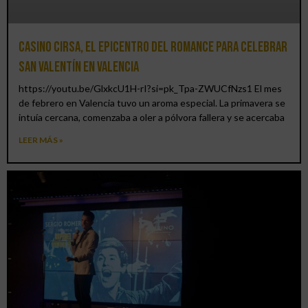
Casino CIRSA, el epicentro del romance para celebrar
San Valentín en Valencia
https://youtu.be/GlxkcU1H-rI?si=pk_Tpa-ZWUCfNzs1 El mes
de febrero en Valencia tuvo un aroma especial. La primavera se
intuía cercana, comenzaba a oler a pólvora fallera y se acercaba
LEER MÁS »