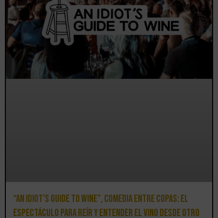
“An Idiot’s Guide to Wine”, comedia entre copas: el
espectáculo para reír y entender el vino desde otro