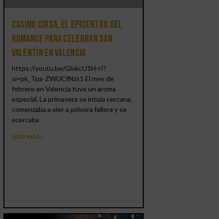
Casino CIRSA, el epicentro del
romance para celebrar San
Valentín en Valencia
https://youtu.be/GlxkcU1H-rI?
si=pk_Tpa-ZWUCfNzs1 El mes de
febrero en Valencia tuvo un aroma
especial. La primavera se intuía cercana,
comenzaba a oler a pólvora fallera y se
acercaba
LEER MÁS »