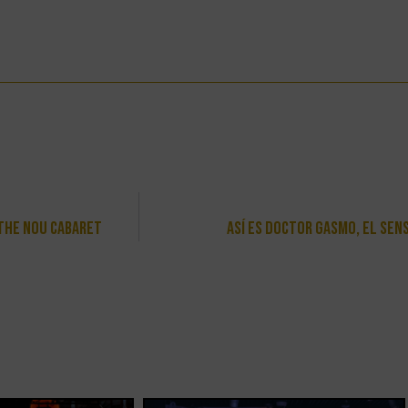
 The Nou Cabaret
Así Es Doctor Gasmo, El Se