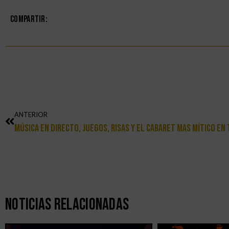
Compartir:
ANTERIOR
Música En Directo, Juegos, Risas Y El Cabaret Mas Mítico En
Noticias Relacionadas