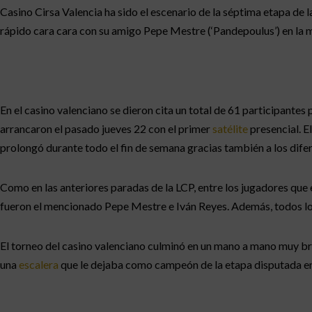
Casino Cirsa Valencia ha sido el escenario de la séptima etapa de
rápido cara cara con su amigo Pepe Mestre (‘Pandepoulus’) en la m
En el casino valenciano se dieron cita un total de 61 participante
arrancaron el pasado jueves 22 con el primer
satélite
presencial. E
prolongó durante todo el fin de semana gracias también a los dife
Como en las anteriores paradas de la LCP, entre los jugadores que 
fueron el mencionado Pepe Mestre e Iván Reyes. Además, todos los qu
El torneo del casino valenciano culminó en un mano a mano muy bre
una
escalera
que le dejaba como campeón de la etapa disputada en