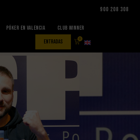
900 208 308
Póker en Valencia
Club Winner
0
entradas