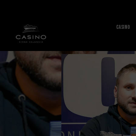
CASINO