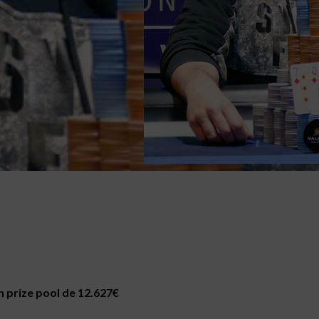
n prize pool de 12.627€