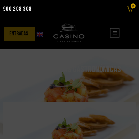
0
900 208 308
Saltar
al
contenido
entradas
Menú DETOX, jornadas gastronómicas
saludables