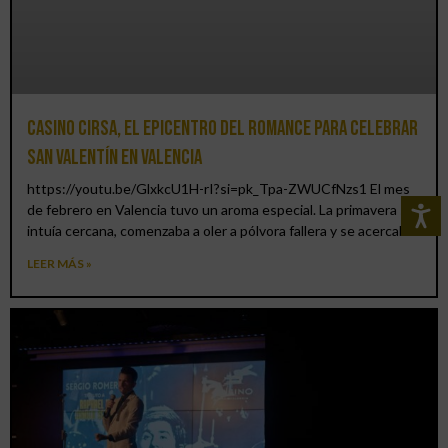
Casino CIRSA, el epicentro del romance para celebrar
San Valentín en Valencia
https://youtu.be/GlxkcU1H-rI?si=pk_Tpa-ZWUCfNzs1 El mes
de febrero en Valencia tuvo un aroma especial. La primavera se
intuía cercana, comenzaba a oler a pólvora fallera y se acercaba
LEER MÁS »