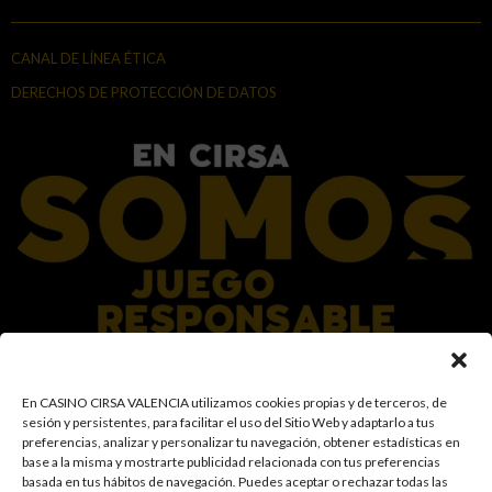
CANAL DE LÍNEA ÉTICA
DERECHOS DE PROTECCIÓN DE DATOS
En el Grupo CIRSA promovemos una actitud responsable hacia el juego,
En CASINO CIRSA VALENCIA utilizamos cookies propias y de terceros, de
garantizando un entorno seguro y transparente para nuestros clientes y
sesión y persistentes, para facilitar el uso del Sitio Web y adaptarlo a tus
facilitamos medidas e información para que el juego sea siempre diversión y
preferencias, analizar y personalizar tu navegación, obtener estadísticas en
entretenimiento, sin utilizarse como vía para afrontar problemas económicos
base a la misma y mostrarte publicidad relacionada con tus preferencias
o emocionales. El acceso está prohibido a menores de 18 años y a las
basada en tus hábitos de navegación
.
Puedes aceptar o rechazar todas las