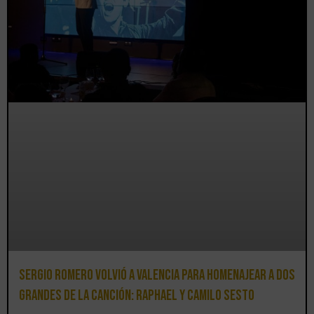
Sergio Romero volvió a Valencia para homenajear a dos
grandes de la canción: Raphael y Camilo Sesto