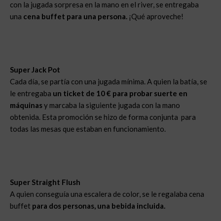
con la jugada sorpresa en la mano en el river, se entregaba
una
cena buffet para una persona.
¡Qué aproveche!
Super Jack Pot
Cada día, se partía con una jugada mínima. A quien la batía, se
le entregaba
un ticket de 10 € para probar suerte en
máquinas
y marcaba la siguiente jugada con la mano
obtenida. Esta promoción se hizo de forma conjunta para
todas las mesas que estaban en funcionamiento.
Super Straight Flush
A quien conseguía una escalera de color, se le regalaba cena
buffet
para dos personas, una bebida incluida.