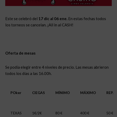
Este se celebró del
17 dic al 06 ene.
En estas fechas todos
los torneos se cancelan. ¡All in al CASH!
Oferta de mesas
Se podía elegir entre 4 niveles de precio. Las mesas abrieron
todos los días a las 16.00h.
POker
CIEGAS
MÍNIMO
MÁXIMO
REP.
TEXAS
1€/2€
80 €
400 €
50 €