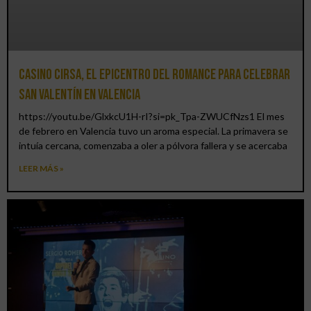
Casino CIRSA, el epicentro del romance para celebrar
San Valentín en Valencia
https://youtu.be/GlxkcU1H-rI?si=pk_Tpa-ZWUCfNzs1 El mes
de febrero en Valencia tuvo un aroma especial. La primavera se
intuía cercana, comenzaba a oler a pólvora fallera y se acercaba
LEER MÁS »