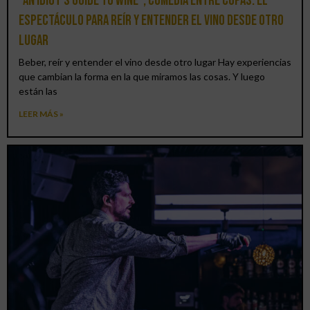
“An Idiot’s Guide to Wine”, comedia entre copas: el
espectáculo para reír y entender el vino desde otro
lugar
Beber, reír y entender el vino desde otro lugar Hay experiencias
que cambian la forma en la que miramos las cosas. Y luego
están las
LEER MÁS »