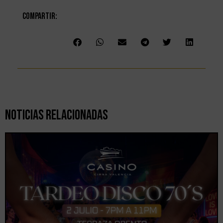
Compartir:
Noticias Relacionadas