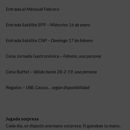
Entrada al Mensual Febrero
Entrada Satélite SPP –
Miércoles 16 de enero
Entrada Satélite CNP –
Domingo 17 de febrero
Cena Jornada Gastronónica –
Febrero, una persona
Cena Buffet –
Válido hasta 28-2-19, una persona
Regalos –
USB, Cascos… según disponibilidad
Jugada sorpresa
Cada día, se disputó una mano sorpresa. Si ganabas tu mano,