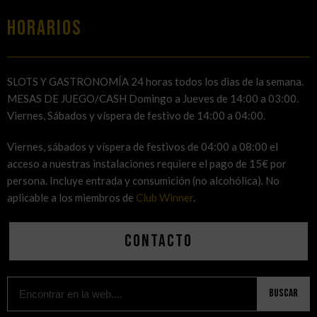
HORARIOS
SLOTS Y GASTRONOMÍA 24 horas todos los dias de la semana.
MESAS DE JUEGO/CASH Domingo a Jueves de 14:00 a 03:00.
Viernes, Sábados y víspera de festivo de 14:00 a 04:00.
Viernes, sábados y víspera de festivos de 04:00 a 08:00 el
acceso a nuestras instalaciones requiere el pago de 15€ por
persona. Incluye entrada y consumición (no alcohólica). No
aplicable a los miembros de
Club Winner
.
Contacto
Buscar