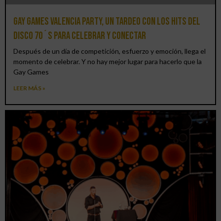
Gay Games Valencia Party, un tardeo con los hits del
DISCO 70´S para celebrar y conectar
Después de un día de competición, esfuerzo y emoción, llega el
momento de celebrar. Y no hay mejor lugar para hacerlo que la
Gay Games
LEER MÁS »