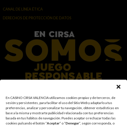
CANAL DE LÍNEA ÉTICA
DERECHOS DE PROTECCIÓN DE DATOS
En el Grupo CIRSA promovemos una actitud responsable hacia el juego,
En CASINO CIRSA VALENCIA utilizamos cookies propias y de terceros, de
garantizando un entorno seguro y transparente para nuestros clientes y
sesión y persistentes, para facilitar el uso del Sitio Web y adaptarlo a tus
facilitamos medidas e información para que el juego sea siempre diversión y
preferencias, analizar y personalizar tu navegación, obtener estadísticas en
entretenimiento, sin utilizarse como vía para afrontar problemas económicos
base a la misma y mostrarte publicidad relacionada con tus preferencias
o emocionales. El acceso está prohibido a menores de 18 años y a las
basada en tus hábitos de navegación
.
Puedes aceptar o rechazar todas las
personas con acceso restringido conforme a los registros de prohibición y/o
cookies pulsando el botón “
Aceptar
” o “
Denegar
”, según corresponda, o
autoexclusión que resulten aplicables. También trabajamos para reforzar una