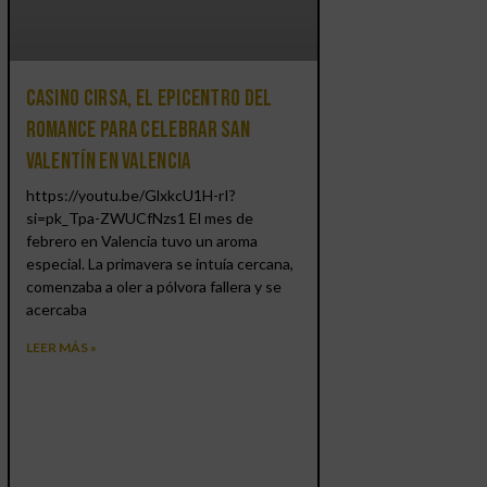
Casino CIRSA, el epicentro del
romance para celebrar San
Valentín en Valencia
https://youtu.be/GlxkcU1H-rI?
si=pk_Tpa-ZWUCfNzs1 El mes de
febrero en Valencia tuvo un aroma
especial. La primavera se intuía cercana,
comenzaba a oler a pólvora fallera y se
acercaba
LEER MÁS »