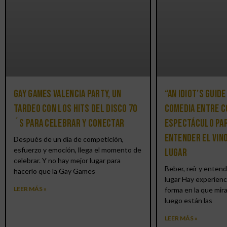
Gay Games Valencia Party, un
“An Idiot’s Guide
tardeo con los hits del DISCO 70
comedia entre c
´S para celebrar y conectar
espectáculo par
entender el vin
Después de un día de competición,
esfuerzo y emoción, llega el momento de
lugar
celebrar. Y no hay mejor lugar para
Beber, reír y entend
hacerlo que la Gay Games
lugar Hay experienc
LEER MÁS »
forma en la que mir
luego están las
LEER MÁS »