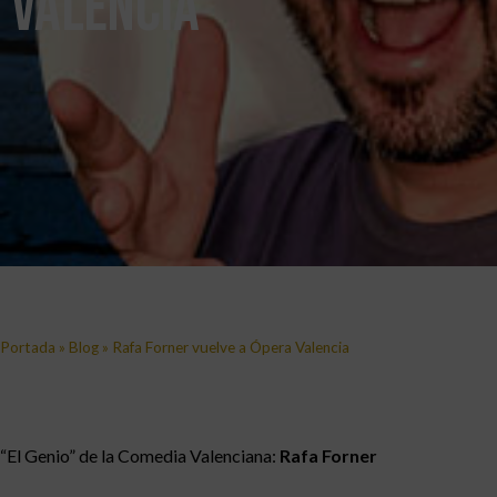
Valencia
Portada
»
Blog
»
Rafa Forner vuelve a Ópera Valencia
“El Genio” de la Comedia Valenciana:
Rafa Forner