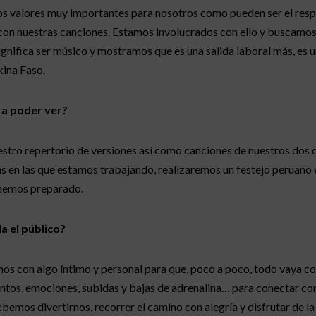
os valores muy importantes para nosotros como pueden ser el respe
on nuestras canciones. Estamos involucrados con ello y buscamos 
ignifica ser músico y mostramos que es una salida laboral más, es 
ina Faso.
a a poder ver?
stro repertorio de versiones así como canciones de nuestros dos di
en las que estamos trabajando, realizaremos un festejo peruano en
 hemos preparado.
a el público?
os con algo íntimo y personal para que, poco a poco, todo vaya c
ientos, emociones, subidas y bajas de adrenalina… para conectar co
debemos divertirnos, recorrer el camino con alegría y disfrutar de 