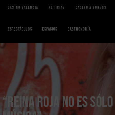
Casino Valencia
Noticias
Casino a Sorbos
Saltar
al
contenido
Espectáculos
Espacios
Gastronomía
“Reina Roja no es sólo