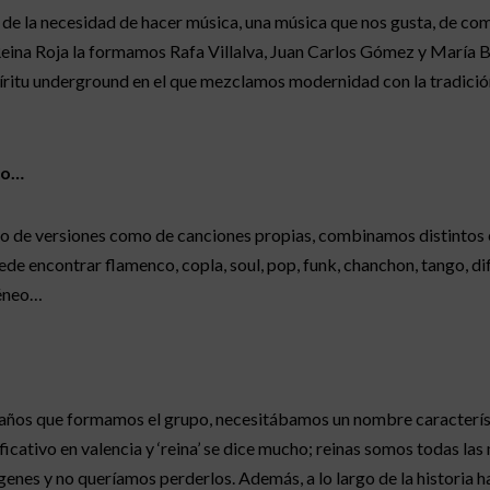
 de la necesidad de hacer música, una música que nos gusta, de co
Reina Roja la formamos Rafa Villalva, Juan Carlos Gómez y María Br
espíritu underground en el que mezclamos modernidad con la tradici
go…
nto de versiones como de canciones propias, combinamos distintos e
puede encontrar flamenco, copla, soul, pop, funk, chanchon, tango,
réneo…
 años que formamos el grupo, necesitábamos un nombre característi
cativo en valencia y ‘reina’ se dice mucho; reinas somos todas las 
enes y no queríamos perderlos. Además, a lo largo de la historia ha