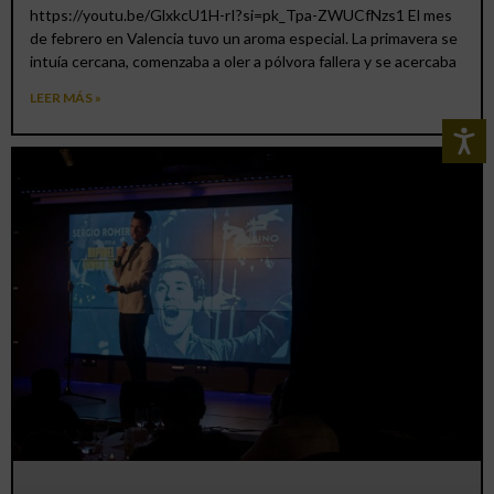
https://youtu.be/GlxkcU1H-rI?si=pk_Tpa-ZWUCfNzs1 El mes
de febrero en Valencia tuvo un aroma especial. La primavera se
intuía cercana, comenzaba a oler a pólvora fallera y se acercaba
LEER MÁS »