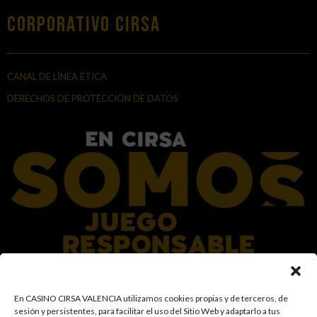
Corporativo Cirsa
CANAL DE LÍNEA ÉTICA
DERECHOS DE PROTECCIÓN DE DATOS
En el Grupo CIRSA promovemos una actitud responsable hacia el juego,
En CASINO CIRSA VALENCIA utilizamos cookies propias y de terceros, de
garantizando un entorno seguro y transparente para nuestros clientes y
sesión y persistentes, para facilitar el uso del Sitio Web y adaptarlo a tus