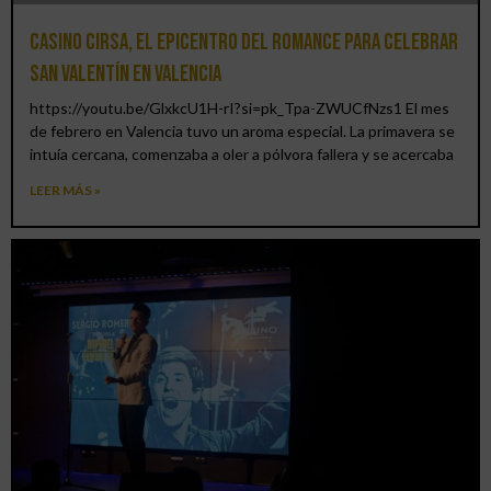
Casino CIRSA, el epicentro del romance para celebrar
San Valentín en Valencia
https://youtu.be/GlxkcU1H-rI?si=pk_Tpa-ZWUCfNzs1 El mes
de febrero en Valencia tuvo un aroma especial. La primavera se
intuía cercana, comenzaba a oler a pólvora fallera y se acercaba
LEER MÁS »