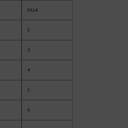
SILLA
2
3
4
5
6