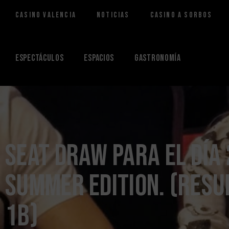
Casino Valencia
Noticias
Casino a Sorbos
Saltar
al
contenido
Espectáculos
Espacios
Gastronomía
Seat Draw para el día 
Summer Edition. (resu
1b)