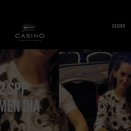
CASINO
2 SPP
men día