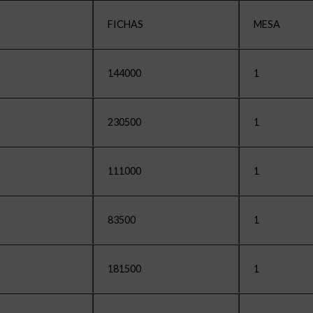
FICHAS
MESA
144000
1
230500
1
111000
1
83500
1
181500
1