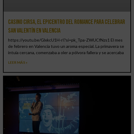
Casino CIRSA, el epicentro del romance para celebrar
San Valentín en Valencia
https://youtu.be/GlxkcU1H-rI?si=pk_Tpa-ZWUCfNzs1 El mes
de febrero en Valencia tuvo un aroma especial. La primavera se
intuía cercana, comenzaba a oler a pólvora fallera y se acercaba
LEER MÁS »