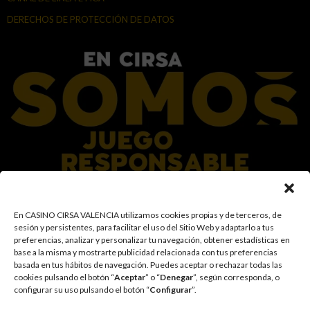
DERECHOS DE PROTECCIÓN DE DATOS
En el Grupo CIRSA promovemos una actitud responsable hacia el juego,
En CASINO CIRSA VALENCIA utilizamos cookies propias y de terceros, de
garantizando un entorno seguro y transparente para nuestros clientes y
sesión y persistentes, para facilitar el uso del Sitio Web y adaptarlo a tus
facilitamos medidas e información para que el juego sea siempre diversión y
preferencias, analizar y personalizar tu navegación, obtener estadísticas en
entretenimiento, sin utilizarse como vía para afrontar problemas económicos
base a la misma y mostrarte publicidad relacionada con tus preferencias
o emocionales. El acceso está prohibido a menores de 18 años y a las
basada en tus hábitos de navegación
.
Puedes aceptar o rechazar todas las
personas con acceso restringido conforme a los registros de prohibición y/o
cookies pulsando el botón “
Aceptar
” o “
Denegar
”, según corresponda, o
autoexclusión que resulten aplicables. También trabajamos para reforzar una
configurar su uso pulsando el botón “
Configurar
”.
cultura de prevención y concienciación sobre los posibles trastornos
asociados al juego, fomentando una participación racional y sensata acorde a