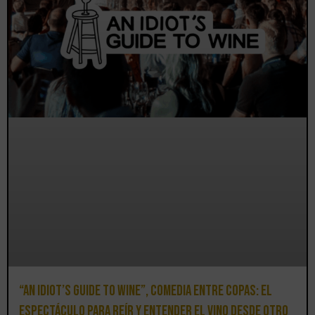
“An Idiot’s Guide to Wine”, comedia entre copas: el
espectáculo para reír y entender el vino desde otro