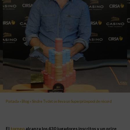
Portada
»
Blog
»
Sindre Tvdet se lleva un Superprizepool de récord
El
torneo
alcanza los 430 jugadores inscritos y un prize