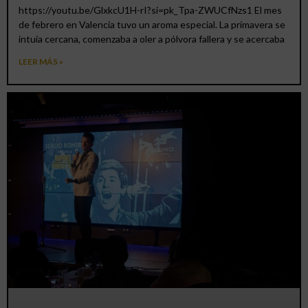
https://youtu.be/GlxkcU1H-rI?si=pk_Tpa-ZWUCfNzs1 El mes
de febrero en Valencia tuvo un aroma especial. La primavera se
intuía cercana, comenzaba a oler a pólvora fallera y se acercaba
LEER MÁS »